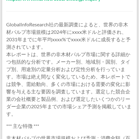
GlobalInfoResearch社の最新調査によると、世界の非木
材パルプ市場規模は2024年にxxxx米ドルと評価され、
2031年までに年平均xxxx%でxxxx米ドルに成長すると予
測されています。
本レポートは、世界の非木材パルプ市場に関する詳細か
つ包括的な分析です。メーカー別、地域別・国別、タイ
プ別、用途別の定量分析および定性分析を行っていま
す。市場は絶え間なく変化しているため、本レポートで
は競争、需給動向、多くの市場における需要の変化に影
響を与える主な要因を調査しています。選定した競合企
業の会社概要と製品例、および選定したいくつかのリー
ダー企業の2025年までの市場シェア予測を掲載していま
す。
*** 主な特徴 ***
非木材パルプの世界市場規模および予測：消費金額（百