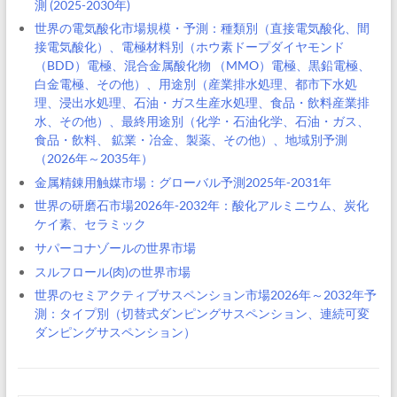
測 (2025-2030年)
世界の電気酸化市場規模・予測：種類別（直接電気酸化、間
接電気酸化）、電極材料別（ホウ素ドープダイヤモンド
（BDD）電極、混合金属酸化物 （MMO）電極、黒鉛電極、
白金電極、その他）、用途別（産業排水処理、都市下水処
理、浸出水処理、石油・ガス生産水処理、食品・飲料産業排
水、その他）、最終用途別（化学・石油化学、石油・ガス、
食品・飲料、 鉱業・冶金、製薬、その他）、地域別予測
（2026年～2035年）
金属精錬用触媒市場：グローバル予測2025年-2031年
世界の研磨石市場2026年-2032年：酸化アルミニウム、炭化
ケイ素、セラミック
サパーコナゾールの世界市場
スルフロール(肉)の世界市場
世界のセミアクティブサスペンション市場2026年～2032年予
測：タイプ別（切替式ダンピングサスペンション、連続可変
ダンピングサスペンション）