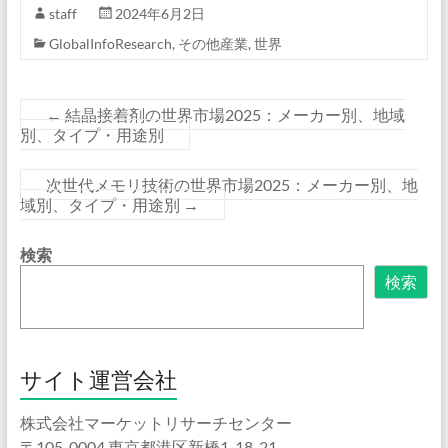
staff
2024年6月2日
GlobalInfoResearch
,
その他産業
,
世界
←
結晶接着剤の世界市場2025：メーカー別、地域
別、タイプ・用途別
次世代メモリ技術の世界市場2025：メーカー別、地
域別、タイプ・用途別
→
検索
検索
サイト運営会社
株式会社マーケットリサーチセンター
〒105-0004 東京都港区新橋1-18-21