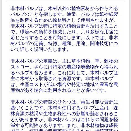
非木材パルプは、木材以外の植物素材から作られる
パルプのことを指します。通常、パルプは紙や紙製
品を製造するための原材料として使用されますが、
非木材パルプは特に特定の植物資源を活用すること
で、環境への負荷を軽減したり、より多様な用途に
応じたりすることを可能にします。以下では、非木
材パルプの定義、特徴、種類、用途、関連技術につ
いて詳しく説明いたします。
非木材パルプの定義は、主に草本植物、草、穀物の
ストロー、さらには特定の農産物廃棄物から得られ
るパルプを含みます。これに対して、木材パルプは
主に木材から取得される資源です。非木材パルプ
は、生産コストが低い場合や特定の地域で豊富な農
産物がある場合に利用されることが多いです。
非木材パルプの特徴のひとつは、再生可能な資源に
基づくことです。木材を使用するパルプ生産は、森
林資源の枯渇や生物多様性への影響を懸念されるこ
とがありますが、非木材パルプはこれらの問題を軽
減する可能性があります。また、非木材植物は成長
が早く、短期間で収穫可能であるため、持続可能な