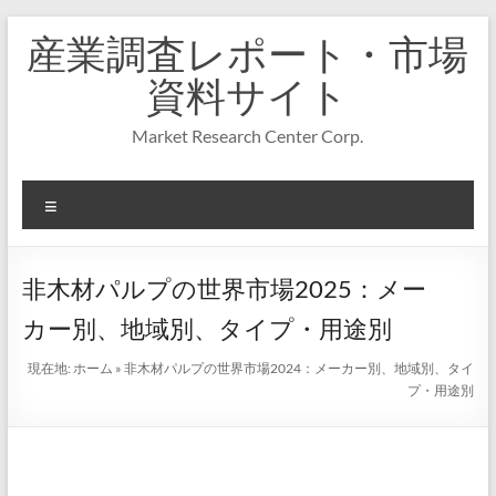
コ
産業調査レポート・市場
ン
テ
資料サイト
ン
ツ
Market Research Center Corp.
へ
ス
キ
メ
ッ
プ
ニ
ュ
ー
非木材パルプの世界市場2025：メー
カー別、地域別、タイプ・用途別
現在地:
ホーム
»
非木材パルプの世界市場2024：メーカー別、地域別、タイ
プ・用途別