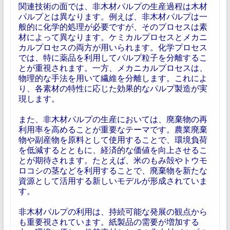
関連技術の面では、非木材パルプの生産過程は木材
パルプとは異なります。例えば、非木材パルプは一
般的に化学的処理が必要ですが、そのプロセスは素
材によって異なります。ケミカルプロセスとメカニ
カルプロセスの両方が用いられます。化学プロセス
では、特に薬品を利用してパルプ粒子を分離するこ
とが重視されます。一方、メカニカルプロセスは、
物理的な手法を用いて繊維を分離します。これによ
り、各素材の特性に応じた効果的なパルプ製造が実
現します。
また、非木材パルプの生産においては、廃棄物の再
利用率を高めることが重要なテーマです。農業廃棄
物や副産物を原料として使用することで、環境負荷
を低減するとともに、経済的な価値を向上させるこ
とが期待されます。たとえば、米のもみ殻やトウモ
ロコシの茎などを利用することで、廃棄物を新たな
資源として活用する新しいモデルが形成されていま
す。
非木材パルプの利用は、持続可能な発展の観点から
も重要視されています。紙製品の需要が増加する