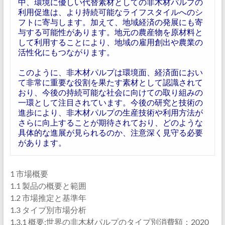
中、環境に優しい代替素材としての非木材パルプの
利用促進は、より持続可能なライフスタイルへのシ
フトに寄与します。加えて、地域経済の発展にも寄
与する可能性があります。地元の農産物を原材料と
して利用することにより、地域の雇用創出や農業の
活性化にもつながります。
このように、非木材パルプは環境面、経済面におい
て非常に重要な役割を果たす素材として認識されて
おり、今後の持続可能な社会に向けての取り組みの
一環として注目されています。今後の研究と技術の
進歩により、非木材パルプの生産技術や利用方法が
さらに向上することが期待されており、どのような
具体的な進展が見られるのか、注意深く見守る必要
があります。
1 市場概要
1.1 製品の概要と範囲
1.2 市場推定と基準年
1.3 タイプ別市場分析
1.3.1 概要:世界の非木材パルプのタイプ別消費額：2020