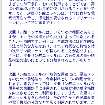
まざまな加工条件において利用することができ、高
温や腐食環境でも効果的に使用されることが多いで
す。また、次亜リン酸ニッケルは、非常に良好な電
気伝導性を示し、導電性の要求されるアプリケーシ
ョンにおいて特に重要です。
次亜リン酸ニッケルには、いくつかの種類がありま
すが、主にその製造方法や純度によって区別される
ことが一般的です。例えば、合成方法には化学的な
方法と熱的な方法があり、それぞれ異なる特性を持
つ次亜リン酸ニッケルが得られることがあります。
さらに、次亜リン酸ニッケルは、含有金属の量や結
晶構造の違いによっても分類されることがありま
す。
次亜リン酸ニッケルの一般的な用途には、電気メッ
キのための前処理や、合金材料としての利用が含ま
れます。電気メッキでは、次亜リン酸ニッケルは金
属基材の表面処理に使用され、抗腐食性や耐摩耗性
を向上させるために利用されます。また、次亜リン
酸ニッケルを含む合金は、その特性から自動車産業
や電子機器の分野などで広く利用されています。こ