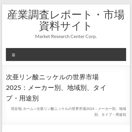
コ
産業調査レポート・市場
ン
テ
資料サイト
ン
ツ
Market Research Center Corp.
へ
ス
キ
メ
ッ
プ
ニ
ュ
ー
次亜リン酸ニッケルの世界市場
2025：メーカー別、地域別、タイ
プ・用途別
現在地:
ホーム
»
次亜リン酸ニッケルの世界市場2024：メーカー別、地域
別、タイプ・用途別