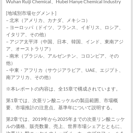
Wuhan Ruiji Chemical、Hubei Hanye Chemical Industry
[地域別市場セグメント]
– 北米（アメリカ、カナダ、メキシコ）
– ヨーロッパ（ドイツ、フランス、イギリス、ロシア、
イタリア、その他）
– アジア太平洋（中国、日本、韓国、インド、東南アジ
ア、オーストラリア）
– 南米（ブラジル、アルゼンチン、コロンビア、その
他）
– 中東・アフリカ（サウジアラビア、UAE、エジプト、
南アフリカ、その他）
※本レポートの内容は、全15章で構成されています。
第1章では、次亜リン酸ニッケルの製品範囲、市場概
要、市場推計の注意点、基準年について説明する。
第2章では、2019年から2025年までの次亜リン酸ニッケ
ルの価格、販売数量、売上、世界市場シェアとともに、