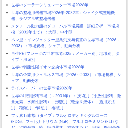
世界のソーラーシミュレーター市場2026年
世界の整地用機器市場2026年-2032年：シェイク式整地機
器、ラジアル式整地機器
メタノール動力船のグローバル市場展望・詳細分析・市場規
模（2032年まで）：大型、中小型
ペン型・インジェクター型薬剤投与装置の世界市場（2026～
2033）：市場規模、シェア、動向分析
再生PETフレークの世界市場2025：メーカー別、地域別、タ
イプ・用途別
世界の弱酸性陽イオン交換体市場2026年
世界の企業用ウェルネス市場（2026～2033）：市場規模、シ
ェア、動向分析
ライスペーパーの世界市場2026年
世界の特殊肥料市場（～2031年）： 技術別（徐放性肥料、微
量元素、水溶性肥料）、形態別（乾燥＆液体）、施用方法
別、種類別、作物別、地域別
フッ素18市場（タイプ：フルオロデオキシグルコース
(FDG)、フッ化ナトリウム (NaF)、フルオロチミジン (FLT) な
ど；治療領域：癌、循環器学、神経学 など；用途：医用画像