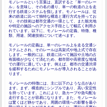
モノレールという言葉は、直訳すると「単一のレー
ル」を意味し、その名の通り、単一の軌道の上を走
行する鉄道システムを指します。モノレールは、従
来の鉄道に比べて独特な構造と運行方式を持ってお
り、その技術は都市交通の一環として、また観光地
や特定の施設へのアクセス手段として幅広く利用さ
れています。以下に、モノレールの定義、特徴、種
類、用途、関連技術について述べます。
モノレールの定義は、単一のレール上を走る交通シ
ステムとされ、そのレールは高架式や地上式で存在
します。一般的には、鉄道に比べて施設や土地の占
有面積が少なくて済むため、都市部や高密度な地域
での運行に適しています。例えば、都市の交通渋滞
を緩和するためにモノレールが導入されることがあ
ります。
モノレールの特徴には、主に以下のような点があり
ます。まず、構造的にシンプルであり、高い安定性
を持っています。これにより、急カーブや急勾配を
走行することが容易になります。また、モノレール
は驚くほど静かであり、周囲の環境への影響を最小
限に抑えることができます。さらに、運行に必要な