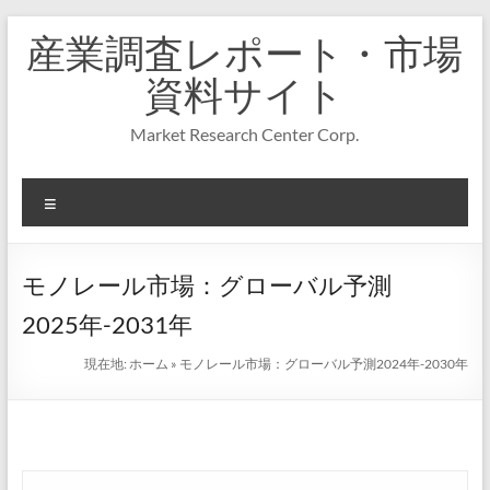
コ
産業調査レポート・市場
ン
テ
資料サイト
ン
ツ
Market Research Center Corp.
へ
ス
キ
メ
ッ
プ
ニ
ュ
ー
モノレール市場：グローバル予測
2025年-2031年
現在地:
ホーム
»
モノレール市場：グローバル予測2024年-2030年