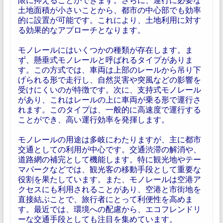
土地面積が小さいことから、都市の中心部でも効率
的に設置が可能です。これにより、土地利用に対す
る効果的なアプローチとなります。
モノレールにはいくつかの種類が存在します。ま
ず、懸垂式モノレールと呼ばれるタイプがありま
す。この方式では、車両は上部のレールから吊り下
げられる形で走行し、自然災害や突風などの影響を
受けにくいのが特徴です。次に、支持式モノレール
があり、これはレールの上に車両が乗る形で運行さ
れます。このタイプは、一般的に高速度で運行する
ことができ、高い運行効率を発揮します。
モノレールの用途は多岐にわたりますが、主に都市
交通としての利用が中心です。交通渋滞の解消や、
道路網の補完として機能します。特に観光地やテー
マパークなどでは、観光客の移動手段として重要な
役割を果たしています。また、モノレールは空港ア
クセスにも利用されることがあり、空港と市街地を
直接結ぶことで、旅行者にとって利便性を高めま
す。最近では、環境への配慮から、エコフレンドリ
ーな交通手段としても注目を集めています。