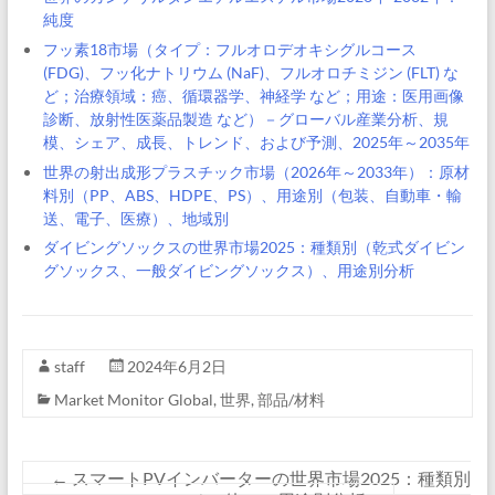
純度
フッ素18市場（タイプ：フルオロデオキシグルコース
(FDG)、フッ化ナトリウム (NaF)、フルオロチミジン (FLT) な
ど；治療領域：癌、循環器学、神経学 など；用途：医用画像
診断、放射性医薬品製造 など）－グローバル産業分析、規
模、シェア、成長、トレンド、および予測、2025年～2035年
世界の射出成形プラスチック市場（2026年～2033年）：原材
料別（PP、ABS、HDPE、PS）、用途別（包装、自動車・輸
送、電子、医療）、地域別
ダイビングソックスの世界市場2025：種類別（乾式ダイビン
グソックス、一般ダイビングソックス）、用途別分析
staff
2024年6月2日
Market Monitor Global
,
世界
,
部品/材料
←
スマートPVインバーターの世界市場2025：種類別