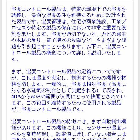
湿度コントロール製品は、特定の環境下での湿度を
調整し、最適な湿度条件を維持するために設計され
た製品です。湿度管理は、住宅や商業施設、工業プ
ロセスや特定の製品の保存において非常に重要な役
割を果たします。湿度が適切でないと、カビの発生
や木材の反り、電子機器の故障など、さまざまな問
題を引き起こすことがあります。以下に、湿度コン
トロール製品の概念について詳しく説明いたしま
す。
まず、湿度コントロール製品の定義についてです
が、これは湿度を測定し、制御するための機器や材
料を指します。一般的に、湿度は相対湿度（温度に
対する水蒸気の割合として測定される）で表され、
40%から60%の範囲が人間にとって快適とされてい
ます。この範囲を維持するために使用される製品
が、湿度コントロール製品です。
湿度コントロール製品の特徴には、まず自動制御機
能があります。この機能により、センサーが湿度レ
ベルを常時監視し、設定値に達していない場合には
自動的に加湿または除湿することが可能です。さら