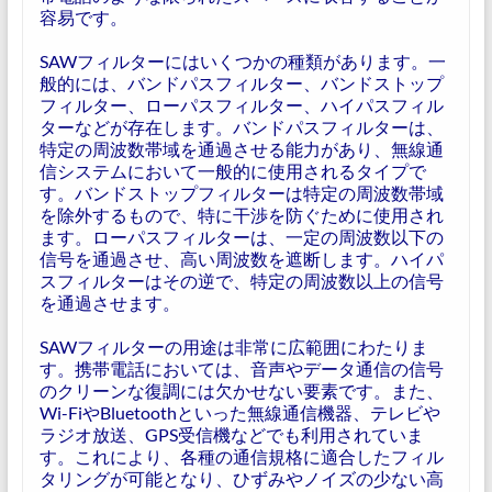
容易です。
SAWフィルターにはいくつかの種類があります。一
般的には、バンドパスフィルター、バンドストップ
フィルター、ローパスフィルター、ハイパスフィル
ターなどが存在します。バンドパスフィルターは、
特定の周波数帯域を通過させる能力があり、無線通
信システムにおいて一般的に使用されるタイプで
す。バンドストップフィルターは特定の周波数帯域
を除外するもので、特に干渉を防ぐために使用され
ます。ローパスフィルターは、一定の周波数以下の
信号を通過させ、高い周波数を遮断します。ハイパ
スフィルターはその逆で、特定の周波数以上の信号
を通過させます。
SAWフィルターの用途は非常に広範囲にわたりま
す。携帯電話においては、音声やデータ通信の信号
のクリーンな復調には欠かせない要素です。また、
Wi-FiやBluetoothといった無線通信機器、テレビや
ラジオ放送、GPS受信機などでも利用されていま
す。これにより、各種の通信規格に適合したフィル
タリングが可能となり、ひずみやノイズの少ない高