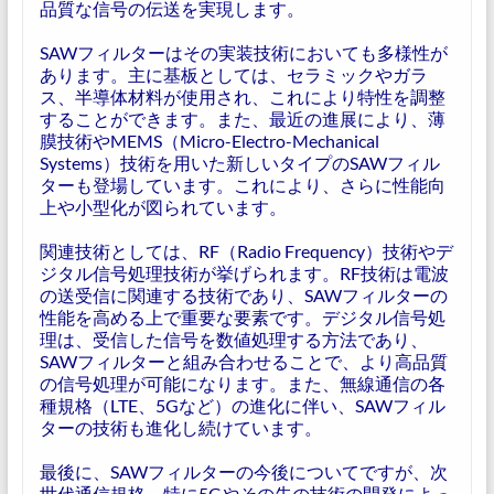
品質な信号の伝送を実現します。
SAWフィルターはその実装技術においても多様性が
あります。主に基板としては、セラミックやガラ
ス、半導体材料が使用され、これにより特性を調整
することができます。また、最近の進展により、薄
膜技術やMEMS（Micro-Electro-Mechanical
Systems）技術を用いた新しいタイプのSAWフィル
ターも登場しています。これにより、さらに性能向
上や小型化が図られています。
関連技術としては、RF（Radio Frequency）技術やデ
ジタル信号処理技術が挙げられます。RF技術は電波
の送受信に関連する技術であり、SAWフィルターの
性能を高める上で重要な要素です。デジタル信号処
理は、受信した信号を数値処理する方法であり、
SAWフィルターと組み合わせることで、より高品質
の信号処理が可能になります。また、無線通信の各
種規格（LTE、5Gなど）の進化に伴い、SAWフィル
ターの技術も進化し続けています。
最後に、SAWフィルターの今後についてですが、次
世代通信規格、特に5Gやその先の技術の開発によっ