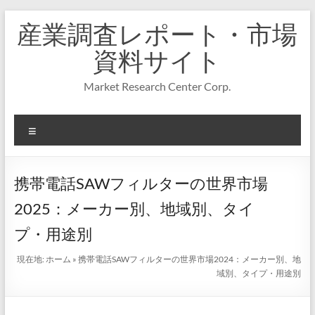
コ
産業調査レポート・市場
ン
テ
資料サイト
ン
ツ
Market Research Center Corp.
へ
ス
キ
メ
ッ
プ
ニ
ュ
ー
携帯電話SAWフィルターの世界市場
2025：メーカー別、地域別、タイ
プ・用途別
現在地:
ホーム
»
携帯電話SAWフィルターの世界市場2024：メーカー別、地
域別、タイプ・用途別