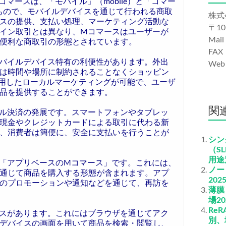
マースは、「モバイル」（mobile）と「コマー
いたもので、モバイルデバイスを通じて行われる商取
株式
スの提供、支払い処理、マーケティング活動な
〒10
イン取引とは異なり、Mコマースはユーザーが
Mail
便利な商取引の形態とされています。
FAX
バイルデバイス特有の利便性があります。外出
We
は時間や場所に制約されることなくショッピン
活用したローカルマーケティングが可能で、ユーザ
品を提供することができます。
関
ル決済の発展です。スマートフォンやタブレッ
現金やクレジットカードによる取引に代わる新
、消費者は簡便に、安全に支払いを行うことが
シン
（S
用途
「アプリベースのMコマース」です。これには、
ノー
通じて商品を購入する形態が含まれます。アプ
20
のプロモーションや通知などを通じて、再訪を
薄膜
場2
Re
スがあります。これにはブラウザを通じてアク
別、
デバイスの画面を用いて商品を検索・閲覧し、