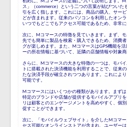
初めに、Mコマースの定義について説明します。Mコ
ス」（commerce）という二つの言葉が結びつ
引を広く指します。これには、商品の購入、サービ
どが含まれます。従来のパソコンを利用したオンラ
いつでもどこでもアクセス可能であるため、非常に
次に、Mコマースの特徴を見ていきます。まず、モ
先でも簡単に製品を検索・購入できるため、消費者
グが楽しめます。また、MコマースはGPS機能を
ーの所在情報に基づいて、近隣の店舗情報や対象商
さらに、Mコマースの大きな特徴の一つは、モバイ
トに搭載された決済機能を利用することで、従来の
たな決済手段が確立されつつあります。これにより
可能です。
Mコマースにはいくつかの種類があります。まずは
特定のブランドや店舗が提供するモバイルアプリを
リは顧客とのエンゲージメントを高めやすく、個別
促すことができます。
次に、「モバイルウェブサイト」を介したMコマー
セス可能なオンラインストアが含まれ、ユーザーは