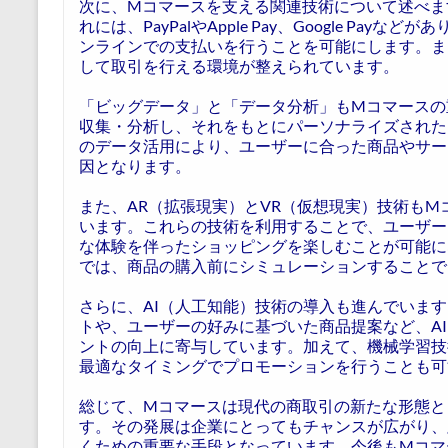
次に、Mコマースを支える関連技術について述べま
れには、PayPalやApple Pay、Google P
ンラインでの支払いを行うことを可能にします。ま
して取引を行える環境が整えられています。
「ビッグデータ」と「データ分析」もMコマースの
収集・分析し、それをもとにパーソナライズされた
のデータ活用により、ユーザーに合った商品やサー
因となります。
また、AR（拡張現実）とVR（仮想現実）技術も
います。これらの技術を利用することで、ユーザー
な体験を伴ったショッピングを楽しむことが可能に
では、商品の購入前にシミュレーションすることで
さらに、AI（人工知能）技術の導入も進んでいま
トや、ユーザーの好みに基づいた商品提案など、A
ントの向上に寄与しています。加えて、機械学習技
最適なタイミングでプロモーションを行うことも可
総じて、Mコマースは現代の商取引の新たな形態と
す。その発展は企業にとってもチャンスが広がり、
くための重要な手段となっています。今後もMコマ