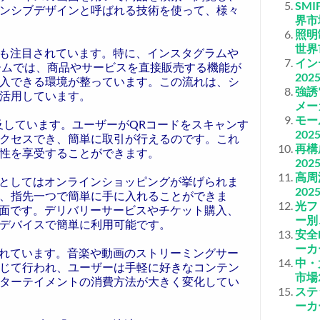
SM
ンシブデザインと呼ばれる技術を使って、様々
界市
照明
世界
も注目されています。特に、インスタグラムや
イン
ォームでは、商品やサービスを直接販売する機能が
20
入できる環境が整っています。この流れは、シ
強誘
活用しています。
メー
モー
及しています。ユーザーがQRコードをスキャンす
20
クセスでき、簡単に取引が行えるのです。これ
再構
性を享受することができます。
20
高周
としてはオンラインショッピングが挙げられま
20
、指先一つで簡単に手に入れることができま
光フ
面です。デリバリーサービスやチケット購入、
ー別
デバイスで簡単に利用可能です。
安全
ーカ
れています。音楽や動画のストリーミングサー
中・
じて行われ、ユーザーは手軽に好きなコンテン
市場
ターテイメントの消費方法が大きく変化してい
ステ
ーカ