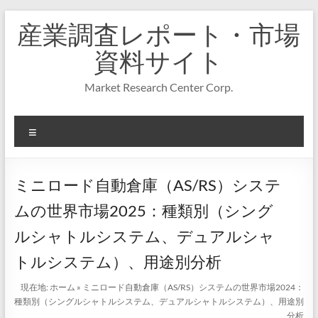
コ
産業調査レポート・市場
ン
テ
資料サイト
ン
ツ
Market Research Center Corp.
へ
ス
キ
メ
ッ
プ
ニ
ュ
ー
ミニロード自動倉庫（AS/RS）システ
ムの世界市場2025：種類別（シング
ルシャトルシステム、デュアルシャ
トルシステム）、用途別分析
現在地:
ホーム
»
ミニロード自動倉庫（AS/RS）システムの世界市場2024：
種類別（シングルシャトルシステム、デュアルシャトルシステム）、用途別
分析