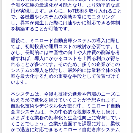
予測や在庫の最適化が可能となり、より効率的な運
用が実現します。さらに、IoT技術を取り入れること
で、各機器やシステムの状態を常にモニタリング
し、異常が発生した際には速やかに対応できる体制
を構築することが可能です。
最後に、ミニロード自動倉庫システムの導入に際し
ては、初期投資や運用コストの検討が必要です。し
かし、長期的には生産性の向上や人件費の削減を考
慮すれば、導入にかかるコストを上回る利点が得ら
れることが多いです。そのため、多くの企業がこの
システムの導入を検討し、最終的には業務全体の効
率を最大化するための重要な手段として位置づけて
います。
本システムは、今後も技術の進歩や市場のニーズに
応える形で進化を続けていくことが予想されます。
自動化技術やデジタル化が進む中、ミニロード自動
倉庫システムは、その中心的な役割を果たし続け、
さまざまな業務の効率化と生産性向上に寄与してい
くことでしょう。企業が直面する課題に対し、柔軟
かつ迅速に対応できるミニロード自動倉庫システム