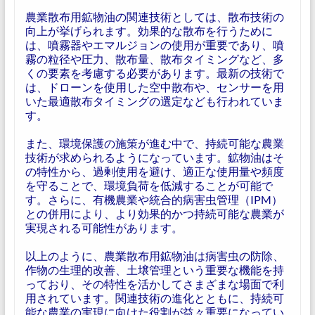
農業散布用鉱物油の関連技術としては、散布技術の
向上が挙げられます。効果的な散布を行うために
は、噴霧器やエマルジョンの使用が重要であり、噴
霧の粒径や圧力、散布量、散布タイミングなど、多
くの要素を考慮する必要があります。最新の技術で
は、ドローンを使用した空中散布や、センサーを用
いた最適散布タイミングの選定なども行われていま
す。
また、環境保護の施策が進む中で、持続可能な農業
技術が求められるようになっています。鉱物油はそ
の特性から、過剰使用を避け、適正な使用量や頻度
を守ることで、環境負荷を低減することが可能で
す。さらに、有機農業や統合的病害虫管理（IPM）
との併用により、より効果的かつ持続可能な農業が
実現される可能性があります。
以上のように、農業散布用鉱物油は病害虫の防除、
作物の生理的改善、土壌管理という重要な機能を持
っており、その特性を活かしてさまざまな場面で利
用されています。関連技術の進化とともに、持続可
能な農業の実現に向けた役割が益々重要になってい