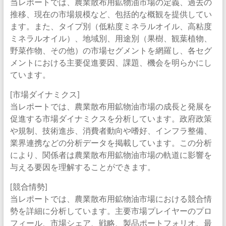
当レポートでは、農業散布用鉱物油市場の定義、過去の
推移、現在の市場規模など、包括的な概観を提供してい
ます。また、タイプ別（低粘度ミネラルオイル、高粘度
ミネラルオイル）、地域別、用途別（果樹、観葉植物、
野菜作物、その他）の市場セグメントを網羅し、各セグ
メントにおける主要促進要因、課題、機会を明らかにし
ています。
[市場ダイナミクス]
当レポートでは、農業散布用鉱物油市場の成長と発展を
促進する市場ダイナミクスを分析しています。政府政策
や規制、技術進歩、消費者動向や嗜好、インフラ整備、
業界連携などの分析データを掲載しています。この分析
により、関係者は農業散布用鉱物油市場の軌道に影響を
与える要因を理解することができます。
[競合情勢]
当レポートでは、農業散布用鉱物油市場における競合情
勢を詳細に分析しています。主要市場プレイヤーのプロ
フィール、市場シェア、戦略、製品ポートフォリオ、最