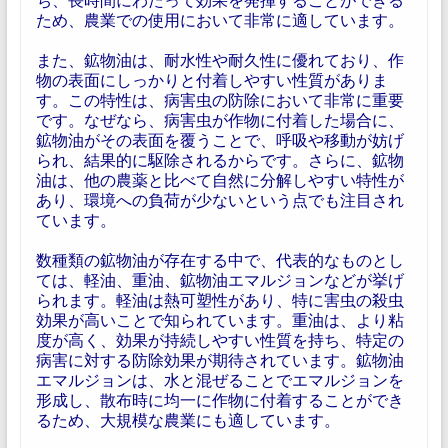
ため、農業での使用において非常に適しています。
また、鉱物油は、耐水性や耐久性に優れており、作
物の表面にしっかりと付着しやすい性質がありま
す。この特性は、病害虫の防除において非常に重要
です。なぜなら、病害虫が作物に付着した場合に、
鉱物油がその表面を覆うことで、呼吸や移動が妨げ
られ、結果的に駆除されるからです。さらに、鉱物
油は、他の農薬と比べて自然に分解しやすい特性が
あり、環境への負荷が少ないという点でも注目され
ています。
数種類の鉱物油が存在する中で、代表的なものとし
ては、軽油、重油、鉱物油エマルジョンなどが挙げ
られます。軽油は熱可塑性があり、特に害虫の殺虫
効果が高いことで知られています。重油は、より粘
度が高く、効果が持続しやすい性質を持ち、特定の
病害に対する防除効果が期待されています。鉱物油
エマルジョンは、水と混ぜることでエマルジョンを
形成し、散布時に均一に作物に付着することができ
るため、大規模な農業にも適しています。