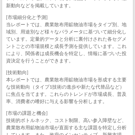
新動向などを掲載しています。
[市場細分化と予測]
当レポートでは、農業散布用鉱物油市場をタイプ別、地
域別、用途別など様々なパラメータに基づいて細分化し
ています。定量的データと分析に裏付けされた各セグメ
ントごとの市場規模と成長予測を提供しています。これ
により、関係者は成長機会を特定し、情報に基づいた投
資決定を行うことができます。
[技術動向]
本レポートでは、農業散布用鉱物油市場を形成する主要
な技術動向（タイプ1技術の進歩や新たな代替品など）
に焦点を当てます。これらのトレンドが市場成長、普及
率、消費者の嗜好に与える影響を分析します。
[市場の課題と機会]
技術的ボトルネック、コスト制限、高い参入障壁など、
農業散布用鉱物油市場が直面する主な課題を特定し分析
しています。また、政府のインセンティブ、新興市場、