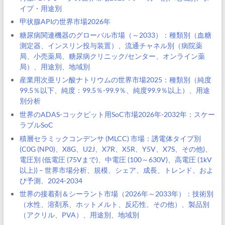
イプ・用途別
甲状腺APIの世界市場2026年
糖尿病関連機器のグローバル市場（～2033）：種類別（血糖
測定器、インスリン投与装置）、流通チャネル別（病院薬
局、小売薬局、糖尿病クリニック/センター、オンライン薬
局）、用途別、地域別
産業用次亜リン酸ナトリウムの世界市場2025：種類別（純度
99.5％以下、純度：99.5％-99.9％、純度99.9％以上）、用途
別分析
世界のADAS-コックピット用SoC市場2026年-2032年：スケー
ラブルSoC
積層セラミックコンデンサ (MLCC) 市場：誘電体タイプ別
(C0G (NP0)、X8G、U2J、X7R、X5R、Y5V、X7S、その他)、
電圧別 (低電圧 (75Vまで)、中電圧 (100～630V)、高電圧 (1kV
以上)) – 世界市場分析、規模、シェア、成長、トレンド、およ
び予測、2024-2034
世界の接着剤＆シーラント市場（2026年～2033年）：技術別
（水性、溶剤系、ホットメルト、反応性、その他）、製品別
（アクリル、PVA）、用途別、地域別