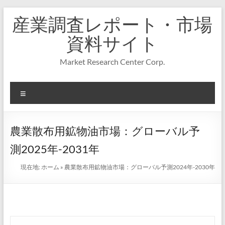
コ
産業調査レポート・市場
ン
テ
資料サイト
ン
ツ
Market Research Center Corp.
へ
ス
キ
メ
ッ
プ
ニ
ュ
ー
農業散布用鉱物油市場：グローバル予
測2025年-2031年
現在地:
ホーム
»
農業散布用鉱物油市場：グローバル予測2024年-2030年