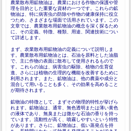
農業散布用鉱物油は、農業における作物の保護や管
理を目的とした重要な資材の一つです。これらの鉱
物油は、特に病害虫の防除や作物の健康保持に役立
つため、さまざまな場面で活用されています。この
文章では、農業散布用鉱物油の概念を深く探るため
に、その定義、特徴、種類、用途、関連技術につい
て詳述します。
まず、农業散布用鉱物油の定義について説明しま
す。農業散布用鉱物油とは、石油を原料とした油脂
で、主に作物の表面に散布して使用されるもので
す。これらの油は、病害虫の駆除、植物の生育促
進、さらには植物の生理的な機能を改善するために
利用されます。また、鉱物油は、他の農薬や成分と
混合して用いることも多く、その効果を高めること
が期待されます。
鉱物油の特徴として、まずその物理的特性が挙げら
れます。鉱物油は、通常、無色透明または薄い黄色
の液体であり、無臭または微かな石油の香りを持っ
ています。流動性が高く、噴霧しやすいという特性
があります。さらに、鉱物油は、低い蒸発点を持
ち、長時間にわたって効果を発揮することができる