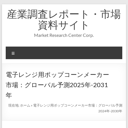
コ
産業調査レポート・市場
ン
テ
資料サイト
ン
ツ
Market Research Center Corp.
へ
ス
キ
メ
ッ
プ
ニ
ュ
ー
電子レンジ用ポップコーンメーカー
市場：グローバル予測2025年-2031
年
現在地:
ホーム
»
電子レンジ用ポップコーンメーカー市場：グローバル予測
2024年-2030年