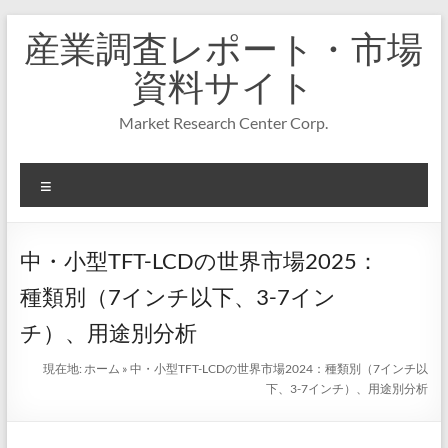
コ
産業調査レポート・市場
ン
テ
資料サイト
ン
ツ
Market Research Center Corp.
へ
ス
キ
メ
ッ
プ
ニ
ュ
ー
中・小型TFT-LCDの世界市場2025：
種類別（7インチ以下、3-7イン
チ）、用途別分析
現在地:
ホーム
»
中・小型TFT-LCDの世界市場2024：種類別（7インチ以
下、3-7インチ）、用途別分析