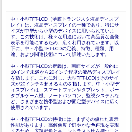
中・小型TFT-LCD（薄膜トランジスタ液晶ディスプ
レイ）は、液晶ディスプレイの一種であり、特にサ
イズが中型から小型のデバイスに用いられていま
す。この技術は、様々な用途において高品質な画像
表示を可能にするため、広く利用されています。以
下に、中・小型TFT-LCDの定義、特徴、種類、用
途、および関連技術について詳述いたします。
中・小型TFT-LCDの定義は、画面サイズが一般的に
10インチ未満から20インチ程度の液晶ディスプレイ
を指します。これに対し、大型TFT-LCDはそのサイ
ズが20インチを超えるものを指します。中・小型デ
ィスプレイは、スマートフォンやタブレット、ポー
タブルゲーム機、ノートパソコン、監視システムな
ど、さまざまな携帯型および固定型デバイスに広く
使用されています。
中・小型TFT-LCDの特徴には、まずその優れた表示
性能があります。高解像度で鮮やかな色再現を実現
するため、広視野角と高コントラスト比を持つこと