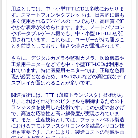
用途としては、中・小型TFT-LCDは多岐にわたりま
す。スマートフォンやタブレットは、日常的に最も
多く使用されるデバイスの一つであり、高画質で鮮
やかな表示が求められます。また、ノートパソコン
やポータブルゲーム機でも、中・小型TFT-LCDが活
用されています。これらは、ユーザーが持ち運ぶこ
とを前提としており、軽さや薄さが重視されます。
さらに、デジタルカメラや監視カメラ、医療機器や
工業用モニターなどでも中・小型TFT-LCDは利用さ
れています。特に医療用モニターでは、正確な色再
現が必要となるため、IPSパネルなどの高性能なディ
スプレイが選ばれることが多いです。
関連技術には、TFT（薄膜トランジスタ）技術があ
り、これはそれぞれのピクセルを制御するためのト
ランジスタを使用した技術です。この技術のおかげ
で、高速な応答性と高い解像度が実現されていま
す。また、生産技術としては、フラットパネル製造
におけるアモルファスシリコンや多結晶シリコン技
術も重要です。これにより、製造コストの削減や画
質の向上が図られています。