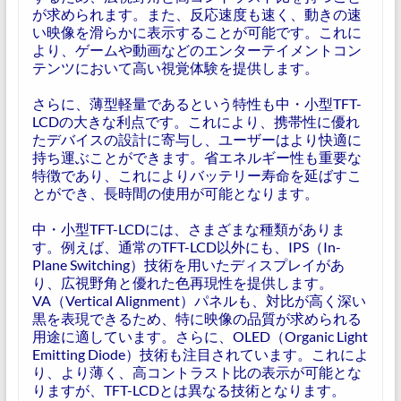
が求められます。また、反応速度も速く、動きの速
い映像を滑らかに表示することが可能です。これに
より、ゲームや動画などのエンターテイメントコン
テンツにおいて高い視覚体験を提供します。
さらに、薄型軽量であるという特性も中・小型TFT-
LCDの大きな利点です。これにより、携帯性に優れ
たデバイスの設計に寄与し、ユーザーはより快適に
持ち運ぶことができます。省エネルギー性も重要な
特徴であり、これによりバッテリー寿命を延ばすこ
とができ、長時間の使用が可能となります。
中・小型TFT-LCDには、さまざまな種類がありま
す。例えば、通常のTFT-LCD以外にも、IPS（In-
Plane Switching）技術を用いたディスプレイがあ
り、広視野角と優れた色再現性を提供します。
VA（Vertical Alignment）パネルも、対比が高く深い
黒を表現できるため、特に映像の品質が求められる
用途に適しています。さらに、OLED（Organic Light
Emitting Diode）技術も注目されています。これによ
り、より薄く、高コントラスト比の表示が可能とな
りますが、TFT-LCDとは異なる技術となります。