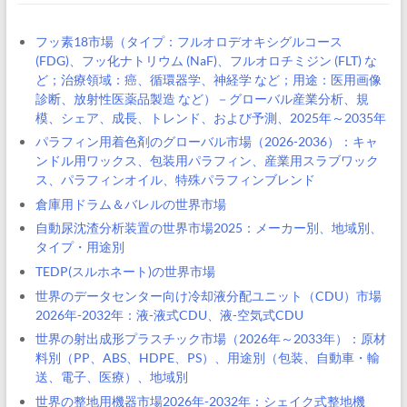
フッ素18市場（タイプ：フルオロデオキシグルコース
(FDG)、フッ化ナトリウム (NaF)、フルオロチミジン (FLT) な
ど；治療領域：癌、循環器学、神経学 など；用途：医用画像
診断、放射性医薬品製造 など）－グローバル産業分析、規
模、シェア、成長、トレンド、および予測、2025年～2035年
パラフィン用着色剤のグローバル市場（2026-2036）：キャ
ンドル用ワックス、包装用パラフィン、産業用スラブワック
ス、パラフィンオイル、特殊パラフィンブレンド
倉庫用ドラム＆バレルの世界市場
自動尿沈渣分析装置の世界市場2025：メーカー別、地域別、
タイプ・用途別
TEDP(スルホネート)の世界市場
世界のデータセンター向け冷却液分配ユニット（CDU）市場
2026年-2032年：液-液式CDU、液-空気式CDU
世界の射出成形プラスチック市場（2026年～2033年）：原材
料別（PP、ABS、HDPE、PS）、用途別（包装、自動車・輸
送、電子、医療）、地域別
世界の整地用機器市場2026年-2032年：シェイク式整地機