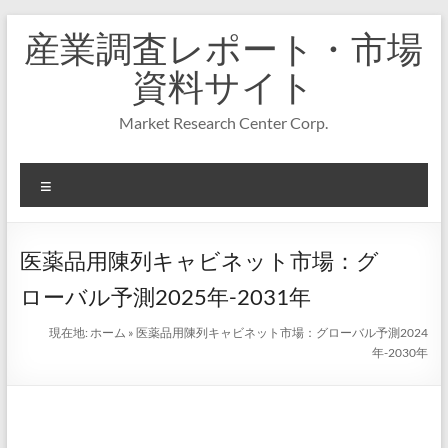
コ
産業調査レポート・市場
ン
テ
資料サイト
ン
ツ
Market Research Center Corp.
へ
ス
キ
メ
ッ
プ
ニ
ュ
ー
医薬品用陳列キャビネット市場：グ
ローバル予測2025年-2031年
現在地:
ホーム
»
医薬品用陳列キャビネット市場：グローバル予測2024
年-2030年