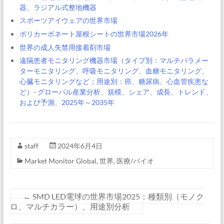
器、ラジアル式整地機器
スポーツアイウェアの世界市場
ポリカーボネート屋根シートの世界市場2026年
世界の成人失禁用接着剤市場
遠隔患者モニタリング機器市場（タイプ別：マルチパラメー
ターモニタリング、呼吸モニタリング、血糖モニタリング、
心臓モニタリングなど；用途別：癌、糖尿病、心血管疾患な
ど）- グローバル産業分析、規模、シェア、成長、トレンド、
および予測、2025年～2035年
staff
2024年6月4日
Market Monitor Global
,
世界
,
医療/バイオ
←
SMD LED電球の世界市場2025：種類別（モノク
ロ、マルチカラー）、用途別分析