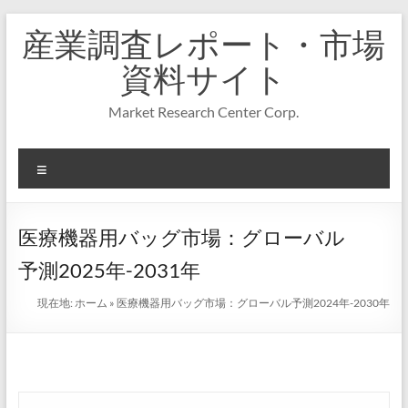
コ
産業調査レポート・市場
ン
テ
資料サイト
ン
ツ
Market Research Center Corp.
へ
ス
キ
メ
ッ
プ
ニ
ュ
ー
医療機器用バッグ市場：グローバル
予測2025年-2031年
現在地:
ホーム
»
医療機器用バッグ市場：グローバル予測2024年-2030年