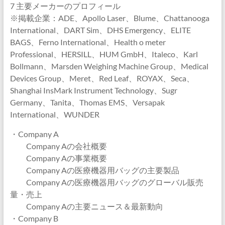
7 主要メーカーのプロフィール
※掲載企業：ADE、Apollo Laser、Blume、Chattanooga
International、DART Sim、DHS Emergency、ELITE
BAGS、Ferno International、Health o meter
Professional、HERSILL、HUM GmbH、Italeco、Karl
Bollmann、Marsden Weighing Machine Group、Medical
Devices Group、Meret、Red Leaf、ROYAX、Seca、
Shanghai InsMark Instrument Technology、Sugr
Germany、Tanita、Thomas EMS、Versapak
International、WUNDER
・Company A
Company Aの会社概要
Company Aの事業概要
Company Aの医療機器用バッグの主要製品
Company Aの医療機器用バッグのグローバル販売
量・売上
Company Aの主要ニュース＆最新動向
・Company B