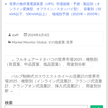
世界の無停電電源装置（UPS）市場規模・予測：製品別（オ
ンライン変換型、オフライン／スタンバイ型）、容量別（10
kVA以下、100 kVA以上）、地域別予測（2025年～2035年）
staff
2024年6月4日
Market Monitor Global
,
その他産業
,
世界
←
フルキュアードタバコの世界市場2025：種類別
（良質葉、中品質葉、低品質葉）、用途別分析
バルブ制御式ガスウエストホイール流量計の世界市
場2025：種類別（インライン式流量計、フランジ式流量
計、クランプオン式流量計、挿入式流量計）、用途別分
析
→
検索