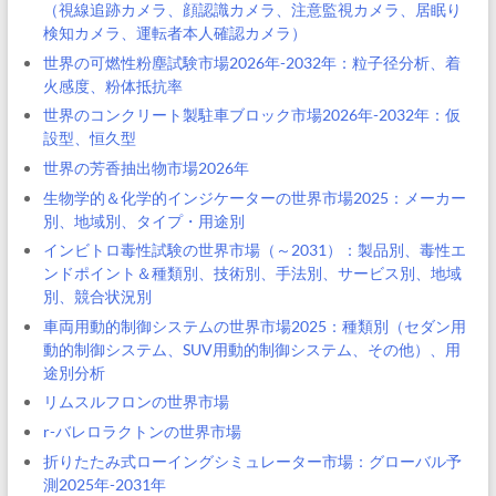
（視線追跡カメラ、顔認識カメラ、注意監視カメラ、居眠り
検知カメラ、運転者本人確認カメラ）
世界の可燃性粉塵試験市場2026年-2032年：粒子径分析、着
火感度、粉体抵抗率
世界のコンクリート製駐車ブロック市場2026年-2032年：仮
設型、恒久型
世界の芳香抽出物市場2026年
生物学的＆化学的インジケーターの世界市場2025：メーカー
別、地域別、タイプ・用途別
インビトロ毒性試験の世界市場（～2031）：製品別、毒性エ
ンドポイント＆種類別、技術別、手法別、サービス別、地域
別、競合状況別
車両用動的制御システムの世界市場2025：種類別（セダン用
動的制御システム、SUV用動的制御システム、その他）、用
途別分析
リムスルフロンの世界市場
r-バレロラクトンの世界市場
折りたたみ式ローイングシミュレーター市場：グローバル予
測2025年-2031年