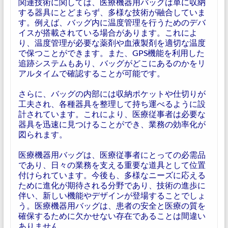
関連技術に関しては、医療機器用バッグは単に収納
する器具にとどまらず、多様な技術が融合していま
す。例えば、バッグ内に温度管理を行うためのデバ
イスが搭載されている場合があります。これによ
り、温度管理が必要な薬剤や血液製剤を適切な温度
で保つことができます。また、GPS機能を利用した
追跡システムもあり、バッグがどこにあるのかをリ
アルタイムで確認することが可能です。
さらに、バッグの内部には収納ポケットや仕切りが
工夫され、各種器具を整理して持ち運べるように設
計されています。これにより、医療従事者は必要な
器具を迅速に見つけることができ、業務の効率化が
図られます。
医療機器用バッグは、医療従事者にとっての必需品
であり、日々の業務を支える重要な道具として位置
付けられています。今後も、多様なニーズに応える
ために進化が期待される分野であり、技術の進歩に
伴い、新しい機能やデザインが登場することでしょ
う。医療機器用バッグは、患者の安全と医療の質を
確保するために欠かせない存在であることは間違い
ありません。