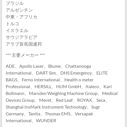
ブラジル
アルゼンチン
中東・アフリカ
トルコ
イスラエル
サウジアラビア
アラブ首長国連邦
*** 主要メーカー ***
ADE、Apollo Laser、Blume、Chattanooga
International、DART Sim、DHS Emergency、ELITE
BAGS、Ferno International、Health o meter
Professional、HERSILL、HUM GmbH、Italeco、Karl
Bollmann、Marsden Weighing Machine Group、Medical
Devices Group、Meret、Red Leaf、ROYAX、Seca、
Shanghai InsMark Instrument Technology、Sugr
Germany、Tanita、Thomas EMS、Versapak
International、WUNDER