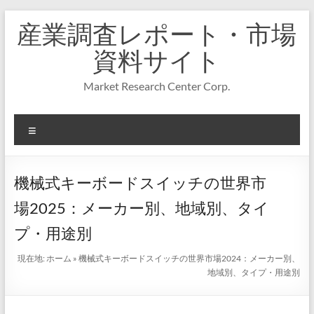
コ
産業調査レポート・市場
ン
テ
資料サイト
ン
ツ
Market Research Center Corp.
へ
ス
キ
メ
ッ
プ
ニ
ュ
ー
機械式キーボードスイッチの世界市
場2025：メーカー別、地域別、タイ
プ・用途別
現在地:
ホーム
»
機械式キーボードスイッチの世界市場2024：メーカー別、
地域別、タイプ・用途別