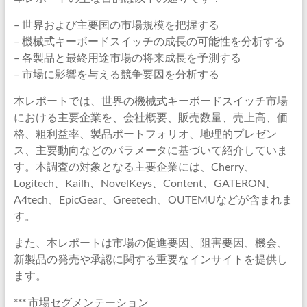
– 世界および主要国の市場規模を把握する
– 機械式キーボードスイッチの成長の可能性を分析する
– 各製品と最終用途市場の将来成長を予測する
– 市場に影響を与える競争要因を分析する
本レポートでは、世界の機械式キーボードスイッチ市場
における主要企業を、会社概要、販売数量、売上高、価
格、粗利益率、製品ポートフォリオ、地理的プレゼン
ス、主要動向などのパラメータに基づいて紹介していま
す。本調査の対象となる主要企業には、Cherry、
Logitech、Kailh、NovelKeys、Content、GATERON、
A4tech、EpicGear、Greetech、OUTEMUなどが含まれま
す。
また、本レポートは市場の促進要因、阻害要因、機会、
新製品の発売や承認に関する重要なインサイトを提供し
ます。
*** 市場セグメンテーション