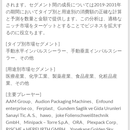
されます。セグメント間の成長については2019-2031年
の期間においてタイプ別と用途別の消費額の正確な計算
と予測を数量と金額で提供します。この分析は、適格な
ニッチ市場をターゲットとすることでビジネスを拡大す
るのに役立ちます。
[タイプ別市場セグメント]
手動水平インパルスシーラー、手動垂直インパルスシー
ラー、その他
[用途別市場セグメント]
医療産業、化学工業、製薬産業、食品産業、化粧品産
業、その他
[主要プレーヤー]
AAM Group、Audion Packaging Machines、Enfound
enterprise co、Ferplast、Gundem Saglik ve Gida Urunleri
Sanayi Tic. A. S.、hawo、joke Folienschweißtechnik
GmbH、Minipack – Torre S.p.A、ORA、Plexpack Corp、
RISCHE + HERFURTH GMBH、Yongkang Golden Sky