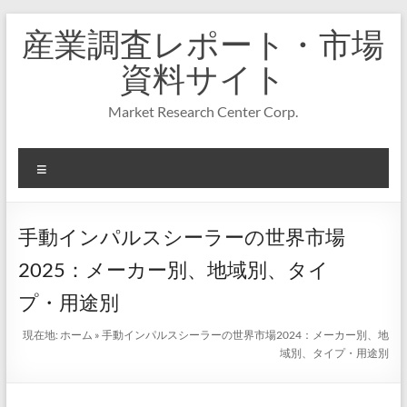
コ
産業調査レポート・市場
ン
テ
資料サイト
ン
ツ
Market Research Center Corp.
へ
ス
キ
メ
ッ
プ
ニ
ュ
ー
手動インパルスシーラーの世界市場
2025：メーカー別、地域別、タイ
プ・用途別
現在地:
ホーム
»
手動インパルスシーラーの世界市場2024：メーカー別、地
域別、タイプ・用途別