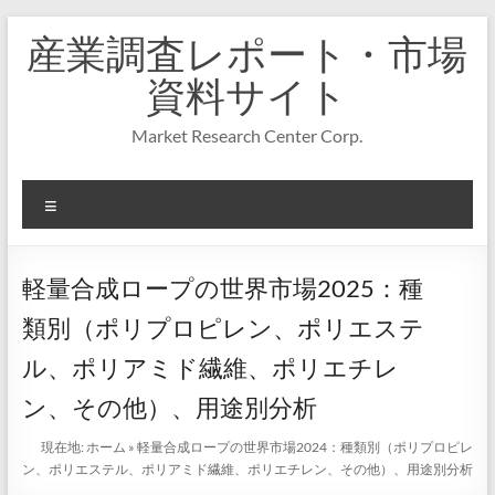
コ
産業調査レポート・市場
ン
テ
資料サイト
ン
ツ
Market Research Center Corp.
へ
ス
キ
メ
ッ
プ
ニ
ュ
ー
軽量合成ロープの世界市場2025：種
類別（ポリプロピレン、ポリエステ
ル、ポリアミド繊維、ポリエチレ
ン、その他）、用途別分析
現在地:
ホーム
»
軽量合成ロープの世界市場2024：種類別（ポリプロピレ
ン、ポリエステル、ポリアミド繊維、ポリエチレン、その他）、用途別分析