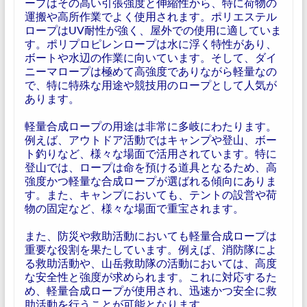
ープはその高い引張強度と伸縮性から、特に荷物の
運搬や高所作業でよく使用されます。ポリエステル
ロープはUV耐性が強く、屋外での使用に適していま
す。ポリプロピレンロープは水に浮く特性があり、
ボートや水辺の作業に向いています。そして、ダイ
ニーマロープは極めて高強度でありながら軽量なの
で、特に特殊な用途や競技用のロープとして人気が
あります。
軽量合成ロープの用途は非常に多岐にわたります。
例えば、アウトドア活動ではキャンプや登山、ボー
ト釣りなど、様々な場面で活用されています。特に
登山では、ロープは命を預ける道具となるため、高
強度かつ軽量な合成ロープが選ばれる傾向にありま
す。また、キャンプにおいても、テントの設営や荷
物の固定など、様々な場面で重宝されます。
また、防災や救助活動においても軽量合成ロープは
重要な役割を果たしています。例えば、消防隊によ
る救助活動や、山岳救助隊の活動においては、高度
な安全性と強度が求められます。これに対応するた
め、軽量合成ロープが使用され、迅速かつ安全に救
助活動を行うことが可能となります。