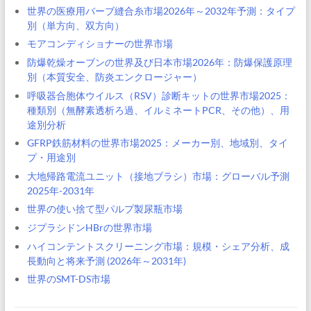
世界の医療用バーブ縫合糸市場2026年～2032年予測：タイプ
別（単方向、双方向）
モアコンディショナーの世界市場
防爆乾燥オーブンの世界及び日本市場2026年：防爆保護原理
別（本質安全、防炎エンクロージャー）
呼吸器合胞体ウイルス（RSV）診断キットの世界市場2025：
種類別（無酵素透析ろ過、イルミネートPCR、その他）、用
途別分析
GFRP鉄筋材料の世界市場2025：メーカー別、地域別、タイ
プ・用途別
大地帰路電流ユニット（接地ブラシ）市場：グローバル予測
2025年-2031年
世界の使い捨て型パルプ製尿瓶市場
ジプラシドンHBrの世界市場
ハイコンテントスクリーニング市場：規模・シェア分析、成
長動向と将来予測 (2026年～2031年)
世界のSMT-DS市場