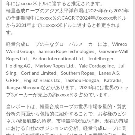
年にはxxxxx米ドルに達すると推定されます。
軽量合成ロープのアジア太平洋市場は2025年から2031年
の予測期間中にxxxxx％のCAGRで2024年のxxxxx米ドル
から2031年までにxxxxx米ドルに達すると推定されま
す。
軽量合成ロープの主なグローバルメーカーには、Wireco
World Group、Samson Rope Technologies、Garware-Wall
Ropes Ltd.、Bridon International Ltd、Teufelberger
Holding AG、Marlow Ropes Ltd.、Yale Cordage Inc、Juli
Sling、Cortland Limited、Southern Ropes、Lanex A.S、
GRPP、English Braids Ltd、Taizhou Hongda、Katradis、
Jiangsu Shenyunなどがあります。2024年には世界のトッ
プ3メーカーが売上の約xxxxx％を占めています。
当レポートは、軽量合成ロープの世界市場を量的・質的
分析の両面から包括的に紹介することで、お客様のビジ
ネス/成長戦略の策定、市場競争状況の把握、現在の市場
における自社のポジションの分析、軽量合成ロープに関