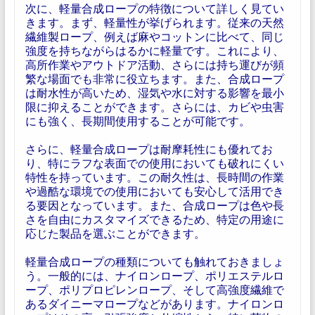
次に、軽量合成ロープの特徴について詳しく見てい
きます。まず、軽量性が挙げられます。従来の天然
繊維製ロープ、例えば麻やコットンに比べて、同じ
強度を持ちながらはるかに軽量です。これにより、
高所作業やアウトドア活動、さらには持ち運びが頻
繁な場面でも非常に役立ちます。また、合成ロープ
は耐水性が高いため、湿気や水に対する影響を最小
限に抑えることができます。さらには、カビや虫害
にも強く、長期間使用することが可能です。
さらに、軽量合成ロープは耐摩耗性にも優れてお
り、特にラフな表面での使用においても破れにくい
特性を持っています。この耐久性は、長時間の作業
や過酷な環境での使用においても安心して活用でき
る要因となっています。また、合成ロープは色や長
さを自由にカスタマイズできるため、特定の用途に
応じた製品を選ぶことができます。
軽量合成ロープの種類についても触れておきましょ
う。一般的には、ナイロンロープ、ポリエステルロ
ープ、ポリプロピレンロープ、そして高強度繊維で
あるダイニーマロープなどがあります。ナイロンロ