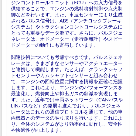
ジンコントロールユニット（ECU）への入力信号を
供給することで、エンジンの燃料噴射制御や点火制
御などを行います。また、車速センサーにより生成
されるパルス信号は、ABS（アンチロックブレーキ
システム）やトラクションコントロールシステムに
とっても重要なデータ源です。さらに、パルスジェ
ネレータは、オドメーター（走行距離計）やスピー
ドメーターの動作にも寄与しています。
関連技術についても考慮すべきです。パルスジェネ
レータは、さまざまなセンサーやアクチュエーター
と連携して機能します。たとえば、クランクシャフ
トセンサーやカムシャフトセンサーと組み合わせ
て、エンジンの回転位置に関する情報を正確に把握
します。これにより、エンジンのパフォーマンスを
最適化し、燃費向上や排出ガスの削減を実現しま
す。また、近年では車両ネットワーク（CANバスや
LINバスなど）の発展も進んでおり、パルスジェネ
レータはこれらの通信プロトコルを通じて、他の車
両機器とのデータのやり取りを行います。これによ
り、全体のシステムがより効率的に動作し、安全性
や快適性が向上します。