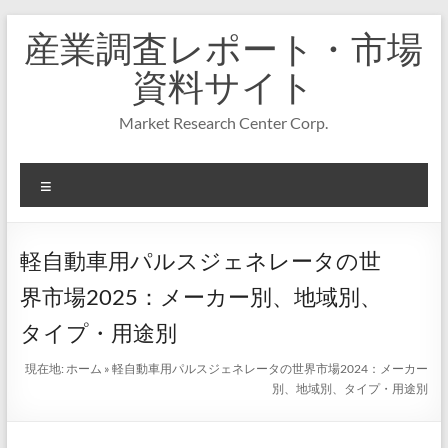
コ
産業調査レポート・市場
ン
テ
資料サイト
ン
ツ
Market Research Center Corp.
へ
ス
キ
メ
ッ
プ
ニ
ュ
ー
軽自動車用パルスジェネレータの世
界市場2025：メーカー別、地域別、
タイプ・用途別
現在地:
ホーム
»
軽自動車用パルスジェネレータの世界市場2024：メーカー
別、地域別、タイプ・用途別