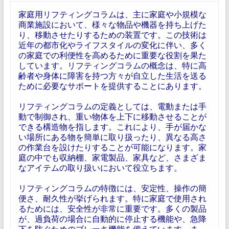
家庭用リフティングコラムは、主に家庭や小規模な
商業施設において、様々な物品や機器を持ち上げた
り、移動させたりするための装置です。この技術は
近年の都市化やライフスタイルの変化に伴い、多く
の家庭での利便性を高めるために重要な役割を果た
しています。リフティングコラムの概念は、特に高
齢者や身体に障害を持つ方々が自立した生活を送る
ために必要なサポートを提供することにあります。
リフティングコラムの定義としては、電動または手
動で制御され、重い物体を上下に移動させることが
できる構造物を指します。これにより、手が届かな
い場所にある物を簡単に取り扱ったり、異なる高さ
の作業台を設けたりすることが可能になります。家
庭の中でも収納棚、家電製品、家具など、さまざま
なアイテムの取り扱いにおいて役立ちます。
リフティングコラムの特徴には、安定性、操作の簡
便さ、耐久性が挙げられます。特に家庭で使用され
るためには、安全性が非常に重要です。多くの製品
が、過負荷の場合に自動的に停止する機能や、急降
下を防ぐためのブレーキ機能を備えています。ま