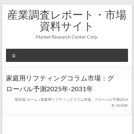
コ
産業調査レポート・市場
ン
テ
資料サイト
ン
ツ
Market Research Center Corp.
へ
ス
キ
メ
ッ
プ
ニ
ュ
ー
家庭用リフティングコラム市場：グ
ローバル予測2025年-2031年
現在地:
ホーム
»
家庭用リフティングコラム市場：グローバル予測2024
年-2030年