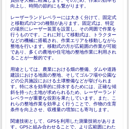
向上し、時間の節約にも繋がります。
レーザーランドレベラーには大きく分けて、固定式
と移動式の2つの種類があります。固定式は、特定
の場所にレーザー装置を設置し、その周囲で作業を
行うものです。これに対して移動式は、トラクター
などの機械に搭載され、作業エリアを移動しながら
整地を行います。移動式の方が広範囲の作業が可能
であり、多くの農地や住宅地の整地作業に利用され
ることが一般的です。
用途としては、農業における畑の整備、ダムや道路
建設における地面の整地、そしてゴルフ場や公園な
どの公共施設における土壌整備などが挙げられま
す。特に水を効率的に排水するためには、正確な傾
斜を持った土地が求められるため、レーザーランド
レベラーが重要な役割を果たしています。また、こ
れらの整地作業を効率よく行うことで、作物の生育
条件を向上させ、収穫量の増加にも寄与します。
関連技術として、GPSを利用した測量技術がありま
す。GPSと組み合わせることで、より広範囲にわた