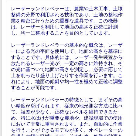
レーザーランドレベラーは、農業や土木工事、土壌
整備の分野で利用される技術であり、土地の整地作
業を精密に行うための重要な道具です。この機器
は、レーザーを利用して地面の高さを正確に計測
し、均一に整地することを目的としています。
レーザーランドレベラーの基本的な概念は、レーザ
ーによる光の平面を使用して、地面の高さを基準に
することです。具体的には、レーザー発生装置から
放たれるレーザー光が、一定の高さに維持され、そ
の光に基づいて地面の高さを測定し、必要に応じて
土を削ったり盛り上げたりする作業を行います。こ
れにより、地面の傾斜や均一性を極めて正確に調整
することが可能です。
レーザーランドレベラーの特徴として、まずその高
い精度が挙げられます。従来の地形測定方法に比べ
て、誤差が少なく、正確なレベルを維持できるた
め、特に水はけが重要な農地や、建設現場での使用
において非常に重宝されます。また、自動的に作業
を行うことができるモデルが多く、オペレーターの
負担を大幅に軽減します。そのため、作業の効率も