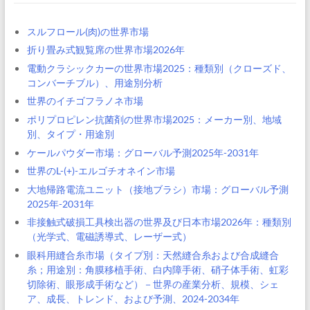
スルフロール(肉)の世界市場
折り畳み式観覧席の世界市場2026年
電動クラシックカーの世界市場2025：種類別（クローズド、
コンバーチブル）、用途別分析
世界のイチゴフラノネ市場
ポリプロピレン抗菌剤の世界市場2025：メーカー別、地域
別、タイプ・用途別
ケールパウダー市場：グローバル予測2025年-2031年
世界のL-(+)-エルゴチオネイン市場
大地帰路電流ユニット（接地ブラシ）市場：グローバル予測
2025年-2031年
非接触式破損工具検出器の世界及び日本市場2026年：種類別
（光学式、電磁誘導式、レーザー式）
眼科用縫合糸市場（タイプ別：天然縫合糸および合成縫合
糸；用途別：角膜移植手術、白内障手術、硝子体手術、虹彩
切除術、眼形成手術など）－世界の産業分析、規模、シェ
ア、成長、トレンド、および予測、2024-2034年