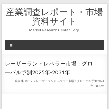
コ
産業調査レポート・市場
ン
テ
資料サイト
ン
ツ
Market Research Center Corp.
へ
ス
キ
メ
ッ
プ
ニ
ュ
ー
レーザーランドレベラー市場：グロ
ーバル予測2025年-2031年
現在地:
ホーム
»
レーザーランドレベラー市場：グローバル予測2024
年-2030年