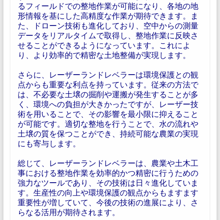
るフィールドでの整地作業が可能になり、各地の地
形情報を基にした高精度な作業が期待できます。ま
た、ドローン技術も進化しており、空中からの測量
データをリアルタイムで取得し、整地作業に反映さ
せることができるようになっています。これによ
り、より効率的で精密な土地整備が実現します。
さらに、レーザーランドレベラーは環境保護との観
点からも重要な利点を持っています。従来の方法で
は、不必要な土壌の掘削や運搬が発生することが多
く、環境への負担が大きかったですが、レーザー技
術を用いることで、その影響を最小限に抑えること
が可能です。適切な整地を行うことで、水の流れや
土壌の質を保つことができ、持続可能な農業の実現
にも寄与します。
総じて、レーザーランドレベラーは、農業や土木工
事における整地作業を効率的かつ精密に行うための
強力なツールであり、その技術は日々進化していま
す。生産性の向上や環境保護の観点からもますます
重要性が増していて、今後の技術の進展により、さ
らなる活用が期待されます。