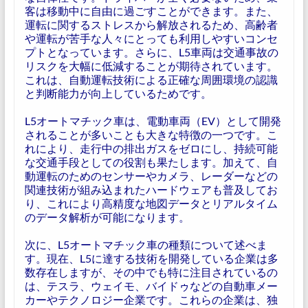
客は移動中に自由に過ごすことができます。また、
運転に関するストレスから解放されるため、高齢者
や運転が苦手な人々にとっても利用しやすいコンセ
プトとなっています。さらに、L5車両は交通事故の
リスクを大幅に低減することが期待されています。
これは、自動運転技術による正確な周囲環境の認識
と判断能力が向上しているためです。
L5オートマチック車は、電動車両（EV）として開発
されることが多いことも大きな特徴の一つです。こ
れにより、走行中の排出ガスをゼロにし、持続可能
な交通手段としての役割も果たします。加えて、自
動運転のためのセンサーやカメラ、レーダーなどの
関連技術が組み込まれたハードウェアも普及してお
り、これにより高精度な地図データとリアルタイム
のデータ解析が可能になります。
次に、L5オートマチック車の種類について述べま
す。現在、L5に達する技術を開発している企業は多
数存在しますが、その中でも特に注目されているの
は、テスラ、ウェイモ、バイドゥなどの自動車メー
カーやテクノロジー企業です。これらの企業は、独