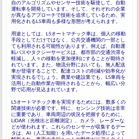
自のアルゴリズムやセンサー技術を駆使して、自動
運転車を開発しています。そして、それぞれの企業
が異なるアプローチで技術を追求しているため、実
用化されるL5車両も多様な形態が考えられます。
用途としては、L5オートマチック車は、個人の移動
手段としてだけではなく、公共交通機関の一部とし
ても利用される可能性があります。例えば、自動運
転バスやタクシーサービスは、都市部の交通渋滞を
軽減し、人々の移動を更加便利にすることが期待さ
れています。また、物流分野においても、無人配送
車が登場することで、配達コストの削減や効率化が
実現されるでしょう。農業や建設業でも、L5車両を
活用した自動作業が期待されることから、幅広い分
野で応用が見込まれています。
L5オートマチック車を実現するためには、数多くの
関連技術が必要です。特に、センシング技術は非常
に重要であり、車両周辺の状況を把握するために、
LiDAR（光検出と距離測定）、カメラ、レーダーな
どが使われます。これらのセンサーが収集するデー
タは、AI（人工知能）を用いたデータ処理によって
解析され、車両の走行ルートや動作がリアルタイム