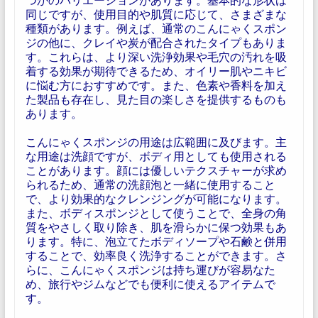
同じですが、使用目的や肌質に応じて、さまざまな
種類があります。例えば、通常のこんにゃくスポン
ジの他に、クレイや炭が配合されたタイプもありま
す。これらは、より深い洗浄効果や毛穴の汚れを吸
着する効果が期待できるため、オイリー肌やニキビ
に悩む方におすすめです。また、色素や香料を加え
た製品も存在し、見た目の楽しさを提供するものも
あります。
こんにゃくスポンジの用途は広範囲に及びます。主
な用途は洗顔ですが、ボディ用としても使用される
ことがあります。顔には優しいテクスチャーが求め
られるため、通常の洗顔泡と一緒に使用すること
で、より効果的なクレンジングが可能になります。
また、ボディスポンジとして使うことで、全身の角
質をやさしく取り除き、肌を滑らかに保つ効果もあ
ります。特に、泡立てたボディソープや石鹸と併用
することで、効率良く洗浄することができます。さ
らに、こんにゃくスポンジは持ち運びが容易なた
め、旅行やジムなどでも便利に使えるアイテムで
す。