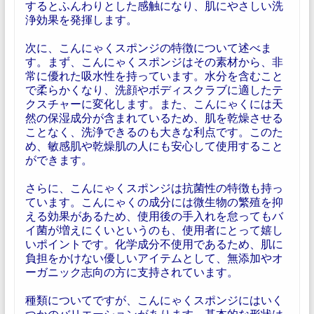
するとふんわりとした感触になり、肌にやさしい洗
浄効果を発揮します。
次に、こんにゃくスポンジの特徴について述べま
す。まず、こんにゃくスポンジはその素材から、非
常に優れた吸水性を持っています。水分を含むこと
で柔らかくなり、洗顔やボディスクラブに適したテ
クスチャーに変化します。また、こんにゃくには天
然の保湿成分が含まれているため、肌を乾燥させる
ことなく、洗浄できるのも大きな利点です。このた
め、敏感肌や乾燥肌の人にも安心して使用すること
ができます。
さらに、こんにゃくスポンジは抗菌性の特徴も持っ
ています。こんにゃくの成分には微生物の繁殖を抑
える効果があるため、使用後の手入れを怠ってもバ
イ菌が増えにくいというのも、使用者にとって嬉し
いポイントです。化学成分不使用であるため、肌に
負担をかけない優しいアイテムとして、無添加やオ
ーガニック志向の方に支持されています。
種類についてですが、こんにゃくスポンジにはいく
つかのバリエーションがあります。基本的な形状は