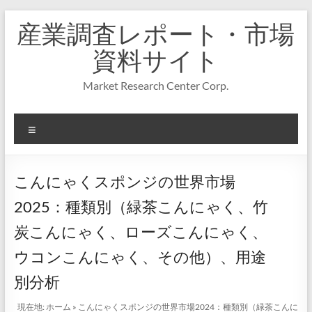
コ
産業調査レポート・市場
ン
テ
資料サイト
ン
ツ
Market Research Center Corp.
へ
ス
キ
メ
ッ
プ
ニ
ュ
ー
こんにゃくスポンジの世界市場
2025：種類別（緑茶こんにゃく、竹
炭こんにゃく、ローズこんにゃく、
ウコンこんにゃく、その他）、用途
別分析
現在地:
ホーム
»
こんにゃくスポンジの世界市場2024：種類別（緑茶こんに