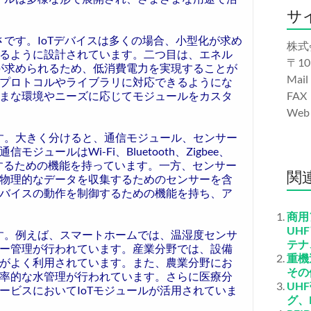
サ
さです。IoTデバイスは多くの場合、小型化が求め
株式
るように設計されています。二つ目は、エネル
〒10
用が求められるため、低消費電力を実現することが
Mail
プロトコルやライブラリに対応できるようにな
まな環境やニーズに応じてモジュールをカスタ
FAX
We
ます。大きく分けると、通信モジュール、センサー
ールはWi-Fi、Bluetooth、Zigbee、
受信するための機能を持っています。一方、センサー
関
物理的なデータを収集するためのセンサーを含
バイスの動作を制御するための機能を持ち、ア
商用
UH
ます。例えば、スマートホームでは、温湿度センサ
テナ
ー管理が行われています。産業分野では、設備
重機
がよく利用されています。また、農業分野にお
その
率的な水管理が行われています。さらに医療分
UH
ービスにおいてIoTモジュールが活用されていま
グ、