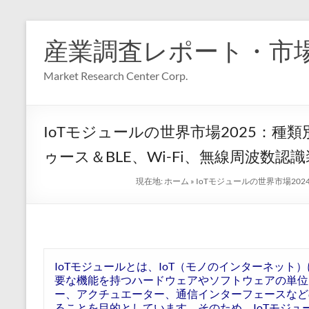
コ
ン
産業調査レポート・市
テ
ン
Market Research Center Corp.
ツ
へ
ス
キ
IoTモジュールの世界市場2025：種類
ッ
プ
ゥース＆BLE、Wi-Fi、無線周波数認
現在地:
ホーム
»
IoTモジュールの世界市場202
IoTモジュールとは、IoT（モノのインターネッ
要な機能を持つハードウェアやソフトウェアの単位
ー、アクチュエーター、通信インターフェースなど
ることを目的としています。そのため、IoTモジ