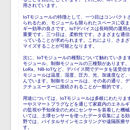
用されています。
IoTモジュールの特徴として、一つ目はコンパクト
られるため、モジュールも限られたスペースに収ま
ギー効率の良さです。IoTデバイスは長時間の運
重要です。三つ目は、柔軟性です。さまざまな通信
っていることが求められます。これにより、さまざ
マイズすることが可能となります。
次に、IoTモジュールの種類について触れていき
モジュール、制御モジュールの三種類があります。通信モジュ
LoRa、NB-IoTなど、デバイス間でデータを送
モジュールは温度、湿度、圧力、光、加速度など、
んでいます。制御モジュールは、その名の通り、デ
クチュエーターに接続されることが一般的です。
用途については、IoTモジュールは多岐にわたり
ーやスマートプラグなどを通じて家庭内のエネルギ
の監視や予知保全のためにセンサーを装着した機械
いては、土壌センサーを使ったデータ収集による効
野では、バイタルサインモニタリングや遠隔医療サ
す。