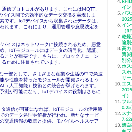
RF
イン
、通信プロトコルがあります。これにはMQTT、
パス
含まれ、デバイス間での効率的なデータ交換を実現しま
20
素です。IoTデバイスから収集されたデータは、
イン
われます。これにより、運用管理や意思決定を
（R
乾燥
途別
Tデバイスはネットワークに接続されるため、悪意
高カ
め、IoTモジュールにはデータの暗号化、認証、
質炭
ることが重要です。さらに、ブロックチェーン
別分
するために注目されています。
ホス
スホ
重要な一部として、さまざまな産業や生活の中で急速
リー
能や性能を持ったモジュールが開発されるよう
エス
AI（人工知能）技術との統合が挙げられます。
20
予測が可能になり、IoTデバイスの役割はさらに
イ）
フル
0.
タ通信が可能になれば、IoTモジュールの活用範
スナ
でのデータ処理や解析が行われ、新たなサービ
7.
の交通情報の収集と提供、モバイルヘルスケア
漂白
面ブ