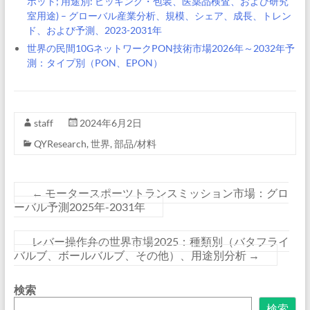
ボット; 用途別: ピッキング・包装、医薬品検査、および研究
室用途) – グローバル産業分析、規模、シェア、成長、トレン
ド、および予測、2023-2031年
世界の民間10GネットワークPON技術市場2026年～2032年予
測：タイプ別（PON、EPON）
staff
2024年6月2日
QYResearch
,
世界
,
部品/材料
←
モータースポーツトランスミッション市場：グロ
ーバル予測2025年-2031年
レバー操作弁の世界市場2025：種類別（バタフライ
バルブ、ボールバルブ、その他）、用途別分析
→
検索
検索