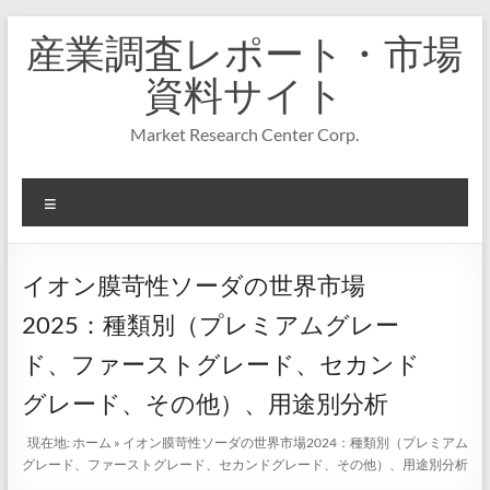
コ
産業調査レポート・市場
ン
テ
資料サイト
ン
ツ
Market Research Center Corp.
へ
ス
キ
メ
ッ
プ
ニ
ュ
ー
イオン膜苛性ソーダの世界市場
2025：種類別（プレミアムグレー
ド、ファーストグレード、セカンド
グレード、その他）、用途別分析
現在地:
ホーム
»
イオン膜苛性ソーダの世界市場2024：種類別（プレミアム
グレード、ファーストグレード、セカンドグレード、その他）、用途別分析