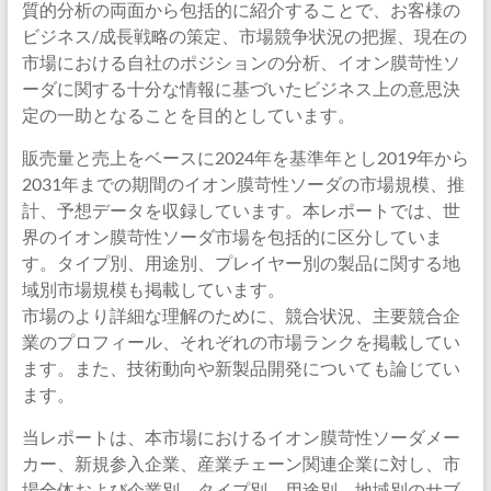
質的分析の両面から包括的に紹介することで、お客様の
ビジネス/成長戦略の策定、市場競争状況の把握、現在の
市場における自社のポジションの分析、イオン膜苛性ソ
ーダに関する十分な情報に基づいたビジネス上の意思決
定の一助となることを目的としています。
販売量と売上をベースに2024年を基準年とし2019年から
2031年までの期間のイオン膜苛性ソーダの市場規模、推
計、予想データを収録しています。本レポートでは、世
界のイオン膜苛性ソーダ市場を包括的に区分していま
す。タイプ別、用途別、プレイヤー別の製品に関する地
域別市場規模も掲載しています。
市場のより詳細な理解のために、競合状況、主要競合企
業のプロフィール、それぞれの市場ランクを掲載してい
ます。また、技術動向や新製品開発についても論じてい
ます。
当レポートは、本市場におけるイオン膜苛性ソーダメー
カー、新規参入企業、産業チェーン関連企業に対し、市
場全体および企業別、タイプ別、用途別、地域別のサブ