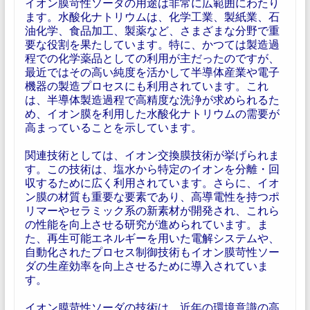
イオン膜苛性ソーダの用途は非常に広範囲にわたり
ます。水酸化ナトリウムは、化学工業、製紙業、石
油化学、食品加工、製薬など、さまざまな分野で重
要な役割を果たしています。特に、かつては製造過
程での化学薬品としての利用が主だったのですが、
最近ではその高い純度を活かして半導体産業や電子
機器の製造プロセスにも利用されています。これ
は、半導体製造過程で高精度な洗浄が求められるた
め、イオン膜を利用した水酸化ナトリウムの需要が
高まっていることを示しています。
関連技術としては、イオン交換膜技術が挙げられま
す。この技術は、塩水から特定のイオンを分離・回
収するために広く利用されています。さらに、イオ
ン膜の材質も重要な要素であり、高導電性を持つポ
リマーやセラミック系の新素材が開発され、これら
の性能を向上させる研究が進められています。ま
た、再生可能エネルギーを用いた電解システムや、
自動化されたプロセス制御技術もイオン膜苛性ソー
ダの生産効率を向上させるために導入されていま
す。
イオン膜苛性ソーダの技術は、近年の環境意識の高