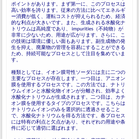
ポイントがあります。まず第一に、このプロセスは
高い効率を誇ります。従来の方法に比べてエネルギ
ー消費が低く、運転コストが抑えられるため、経済
的な利点が大きいです。また、生成される水酸化ナ
トリウムは高純度であり、 impurities（不純物）が
非常に少ないため、用途が広がります。さらに、こ
の技術は環境に優しい面もあります。副生成物の発
生を抑え、廃棄物の管理を容易にすることができる
ため、持続可能なプロセスとして注目を集めていま
す。
種類としては、イオン膜苛性ソーダには主に二つの
主要なプロセスが存在します。一つ目は、アニオン
膜を使用するプロセスです。この方法では、ナトリ
ウムイオンと水酸化物イオンが分離され、効率よく
水酸化ナトリウムが生成されます。二つ目は、カチ
オン膜を使用するタイプのプロセスです。こちらは
ナトリウムイオンのみを選択的に透過させること
で、水酸化ナトリウムを得る方法です。各プロセス
には特有の利点と欠点があり、それぞれの用途や条
件に応じて適切に選ばれます。