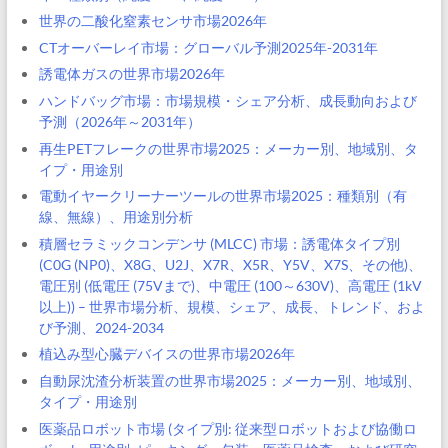
世界の二酸化窒素センサ市場2026年
CTオーバーレイ市場：グローバル予測2025年-2031年
誘電体ガスの世界市場2026年
ハンドバッグ市場：市場規模・シェア分析、成長動向および
予測（2026年～2031年）
再生PETフレークの世界市場2025：メーカー別、地域別、タ
イプ・用途別
電動イヤークリーナーツールの世界市場2025：種類別（有
線、無線）、用途別分析
積層セラミックコンデンサ (MLCC) 市場：誘電体タイプ別
(C0G (NP0)、X8G、U2J、X7R、X5R、Y5V、X7S、その他)、
電圧別 (低電圧 (75Vまで)、中電圧 (100～630V)、高電圧 (1kV
以上)) – 世界市場分析、規模、シェア、成長、トレンド、およ
び予測、2024-2034
植込み型心臓デバイスの世界市場2026年
自動尿沈渣分析装置の世界市場2025：メーカー別、地域別、
タイプ・用途別
医薬品ロボット市場 (タイプ別: 従来型ロボットおよび協働ロ