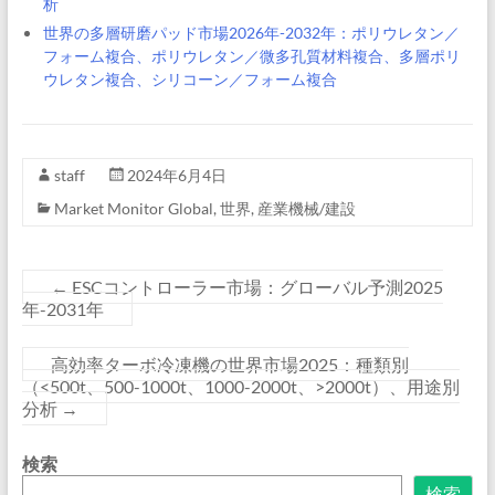
析
世界の多層研磨パッド市場2026年-2032年：ポリウレタン／
フォーム複合、ポリウレタン／微多孔質材料複合、多層ポリ
ウレタン複合、シリコーン／フォーム複合
staff
2024年6月4日
Market Monitor Global
,
世界
,
産業機械/建設
←
ESCコントローラー市場：グローバル予測2025
年-2031年
高効率ターボ冷凍機の世界市場2025：種類別
（<500t、500-1000t、1000-2000t、>2000t）、用途別
分析
→
検索
検索