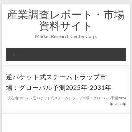
コ
産業調査レポート・市場
ン
テ
資料サイト
ン
ツ
Market Research Center Corp.
へ
ス
キ
メ
ッ
プ
ニ
ュ
ー
逆バケット式スチームトラップ市
場：グローバル予測2025年-2031年
現在地:
ホーム
»
逆バケット式スチームトラップ市場：グローバル予測2024
年-2030年