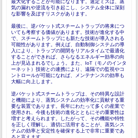
最大化することが可能になります。選定ミスは、蒸
気の漏れや逆流を引き起こし、システム全体に深刻
な影響を及ぼすリスクがあります。
最後に、逆バケット式スチームトラップの将来につ
いても考察する価値があります。技術が進化する中
で、スチームトラップにも新たな技術が導入される
可能性があります。例えば、自動制御システムの導
入により、トラップの開閉をリアルタイムで最適化
することができれば、さらなるエネルギー効率の向
上が見込まれるでしょう。また、IoT（モノのインタ
ーネット）技術との連携により、遠隔での監視やコ
ントロールが可能になれば、メンテナンスの効率も
大幅に向上します。
逆バケット式スチームトラップは、その特異な設計
と機能により、蒸気システムの効率化に貢献する重
要な装置であります。長年にわたって多くの産業で
使用され、今後も技術の進化とともにその重要性は
増すと考えられます。したがって、その機能や特性
を正しく理解し、適切に活用することが、蒸気シス
テムの効率と安定性を確保する上で非常に重要であ
ると言えます。