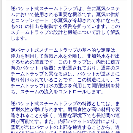
逆バケット式スチームトラップは、主に蒸気システ
ムにおいて使用される重要な機器です。蒸気の供給
とコンデンセート（水蒸気が冷却されて水になった
もの）の排出を制御する役割を担っています。この
スチームトラップの設計と機能について詳しく解説
します。
逆バケット式スチームトラップの基本的な定義は、
浮力を利用して蒸気と水を分離し、非加熱水を排出
するための装置です。このトラップは、内部に逆方
向のバケット（容器）が配置されており、通常のス
チームトラップと異なる点は、バケットが逆さまに
取り付けられていることです。この構造により、ス
チームトラップは水の重さを利用して開閉機構を持
ち、スチームの流入をコントロールします。
逆バケット式スチームトラップの特徴としては、ま
ず耐久性が挙げられます。耐腐食性が高い材料で製
造されることが多く、過酷な環境下でも長期間の運
用が可能です。また、内部バケットの設計により、
蒸気が常にバケットの上部を通過することから、過
剰な冷却水に対しても自動的に対応できる特性を持