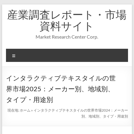
コ
産業調査レポート・市場
ン
テ
資料サイト
ン
ツ
Market Research Center Corp.
へ
ス
キ
メ
ッ
プ
ニ
ュ
ー
インタラクティブテキスタイルの世
界市場2025：メーカー別、地域別、
タイプ・用途別
現在地:
ホーム
»
インタラクティブテキスタイルの世界市場2024：メーカー
別、地域別、タイプ・用途別