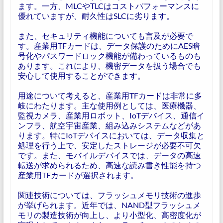
ます。一方、MLCやTLCはコストパフォーマンスに
優れていますが、耐久性はSLCに劣ります。
また、セキュリティ機能についても言及が必要で
す。産業用TFカードは、データ保護のためにAES暗
号化やパスワードロック機能が備わっているものも
あります。これにより、機密データを扱う場合でも
安心して使用することができます。
用途について考えると、産業用TFカードは非常に多
岐にわたります。主な使用例としては、医療機器、
監視カメラ、産業用ロボット、IoTデバイス、通信イ
ンフラ、航空宇宙産業、組み込みシステムなどがあ
ります。特にIoTデバイスにおいては、データ収集と
処理を行う上で、安定したストレージが必要不可欠
です。また、モバイルデバイスでは、データの高速
転送が求められるため、高速な読み書き性能を持つ
産業用TFカードが選択されます。
関連技術については、フラッシュメモリ技術の進歩
が挙げられます。近年では、NAND型フラッシュメ
モリの製造技術が向上し、より小型化、高密度化が