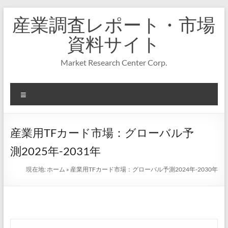
コ
産業調査レポート・市場
ン
テ
資料サイト
ン
ツ
Market Research Center Corp.
へ
ス
キ
メ
ッ
プ
ニ
ュ
ー
産業用TFカード市場：グローバル予
測2025年-2031年
現在地:
ホーム
»
産業用TFカード市場：グローバル予測2024年-2030年