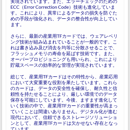
実現されています。また、エラーチェックのための
ECC（Error Correction Code）技術も進化していま
す。これにより、異常によるデータの損失を防ぐた
めの手段が強化され、データの整合性が向上してい
ます。
さらに、最新の産業用TFカードでは、ウェアレベリ
ング技術が組み込まれていることが一般的です。こ
れは書き込み及び消去を均等に分散させることで、
フラッシュメモリの寿命を延ばす技術です。また、
オーバープロビジョニングも用いられ、これにより
貯蔵スペースの効率的な管理が実現されています。
総じて、産業用TFカードはその特性から、産業応用
において大変重要な役割を果たしています。これら
のカードは、データの安全性を確保し、耐久性と信
頼性を持たせることにより、厳しい環境でのデータ
保存を可能にしています。今後、ますます進化して
いく技術の中で、産業用TFカードの重要性が高まっ
ていくことは間違いありません。デジタル化が進む
現代において、信頼できるストレージソリューショ
ンとして、産業用TFカードは欠かせない存在となっ
ています。