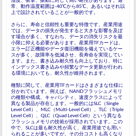
常、動作温度範囲は-40℃から85℃、あるいはそれ以
上で設計されていることが一般的です。
さらに、寿命と信頼性も重要な特徴です。産業用途
では、データの損失が発生すると大きな影響を及ぼ
す場合が多く、すなわち、データの消失リスクを最
小限に抑える必要があります。産業用TFカードは、
エラー訂正機能やデータ復旧機能を備えているケー
スが多く、故障率を低減させ、長寿命を実現してい
ます。また、書き込み耐久性も向上しており、特に
インデックス書き込みや頻繁なデータ更新が行われ
る環境においても、耐久性が維持されます。
種類に関して、産業用TFカードはさまざまな仕様に
分かれています。例えば、NANDフラッシュメモリ
の種類や構成、キャパシティ、速度クラスによって
異なる製品が存在します。一般的にはSLC（Single
Level Cell）、MLC（Multi-Level Cell）、TLC（Triple
Level Cell）、QLC（Quad Level Cell）という異なる
フラッシュメモリの技術が採用されています。この
中で、SLCは最も耐久性が高く、産業用途でも用い
られることが多いですが、その分コストも高くなり