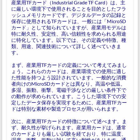
産業用TFカード（Industrial Grade TF Card）は、主
に厳しい環境下で使用されることを目的としたフラ
ッシュメモリカードです。デジタルデータの記録と
保存に使用されるTFカードは、一般には「MicroSD
カード」として知られていますが、産業用モデルは
特に耐久性、安定性、高い信頼性を求められる用途
に特化しています。以下では、その定義や特徴、種
類、用途、関連技術について詳しく述べていきま
す。
まず、産業用TFカードの定義について考えてみまし
ょう。これらのカードは、産業環境での使用に適し
た性能を持つよう設計されています。一般的な消費
者向けのMicroSDカードとは異なり、高温や低温、
多湿、振動、衝撃、電磁干渉などの厳しい条件下で
の動作が求められています。こうした環境下での安
定したデータ保存を実現するために、産業用TFカー
ドは特別な素材や製造プロセスが用いられます。
次に、産業用TFカードの特徴について述べます。ま
ず、耐久性が挙げられます。産業用カードは、通常
のカードよりも厳しい試験を経ており、特に温度、
湿度、衝撃、振動に対して高い耐性があります。通