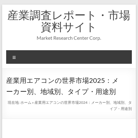
コ
産業調査レポート・市場
ン
テ
資料サイト
ン
ツ
Market Research Center Corp.
へ
ス
キ
メ
ッ
プ
ニ
ュ
ー
産業用エアコンの世界市場2025：メ
ーカー別、地域別、タイプ・用途別
現在地:
ホーム
»
産業用エアコンの世界市場2024：メーカー別、地域別、タ
イプ・用途別