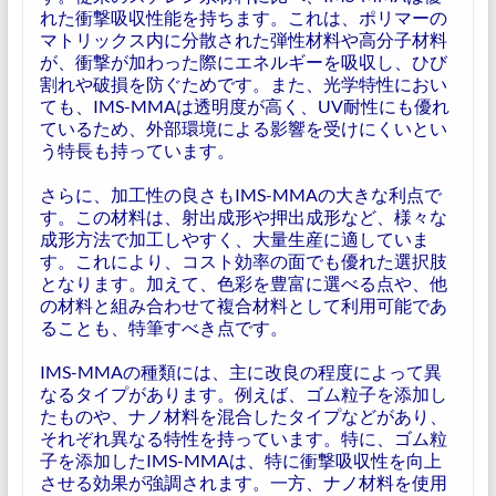
れた衝撃吸収性能を持ちます。これは、ポリマーの
マトリックス内に分散された弾性材料や高分子材料
が、衝撃が加わった際にエネルギーを吸収し、ひび
割れや破損を防ぐためです。また、光学特性におい
ても、IMS-MMAは透明度が高く、UV耐性にも優れ
ているため、外部環境による影響を受けにくいとい
う特長も持っています。
さらに、加工性の良さもIMS-MMAの大きな利点で
す。この材料は、射出成形や押出成形など、様々な
成形方法で加工しやすく、大量生産に適していま
す。これにより、コスト効率の面でも優れた選択肢
となります。加えて、色彩を豊富に選べる点や、他
の材料と組み合わせて複合材料として利用可能であ
ることも、特筆すべき点です。
IMS-MMAの種類には、主に改良の程度によって異
なるタイプがあります。例えば、ゴム粒子を添加し
たものや、ナノ材料を混合したタイプなどがあり、
それぞれ異なる特性を持っています。特に、ゴム粒
子を添加したIMS-MMAは、特に衝撃吸収性を向上
させる効果が強調されます。一方、ナノ材料を使用