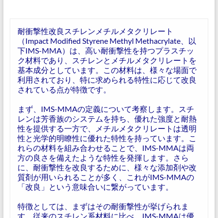
耐衝撃性改良スチレンメチルメタクリレート
（Impact Modified Styrene Methyl Methacrylate、以
下IMS-MMA）は、高い耐衝撃性を持つプラスチッ
ク材料であり、スチレンとメチルメタクリレートを
基本成分としています。この材料は、様々な場面で
利用されており、特に求められる特性に応じて改良
されている点が特徴です。
まず、IMS-MMAの定義について考察します。スチ
レンは芳香族のシステムを持ち、優れた強度と耐熱
性を提供する一方で、メチルメタクリレートは透明
性と光学的明瞭性に優れた特性を持っています。こ
れらの材料を組み合わせることで、IMS-MMAは両
方の良さを備えたような特性を発揮します。さら
に、耐衝撃性を改良するために、様々な添加剤や改
質剤が用いられることが多く、これがIMS-MMAの
「改良」という意味合いに繋がっています。
特徴としては、まずはその耐衝撃性が挙げられま
す。従来のスチレン系材料に比べ、IMS-MMAは優