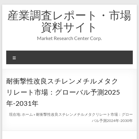
コ
産業調査レポート・市場
ン
テ
資料サイト
ン
ツ
Market Research Center Corp.
へ
ス
キ
メ
ッ
プ
ニ
ュ
ー
耐衝撃性改良スチレンメチルメタク
リレート市場：グローバル予測2025
年-2031年
現在地:
ホーム
»
耐衝撃性改良スチレンメチルメタクリレート市場：グロー
バル予測2024年-2030年