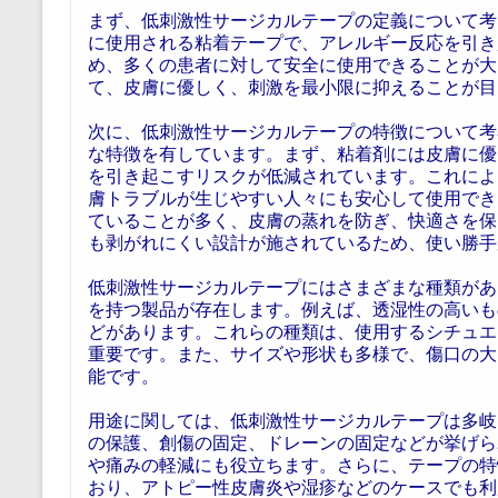
まず、低刺激性サージカルテープの定義について考
に使用される粘着テープで、アレルギー反応を引き
め、多くの患者に対して安全に使用できることが大
て、皮膚に優しく、刺激を最小限に抑えることが目
次に、低刺激性サージカルテープの特徴について考
な特徴を有しています。まず、粘着剤には皮膚に優
を引き起こすリスクが低減されています。これによ
膚トラブルが生じやすい人々にも安心して使用でき
ていることが多く、皮膚の蒸れを防ぎ、快適さを保
も剥がれにくい設計が施されているため、使い勝手
低刺激性サージカルテープにはさまざまな種類があ
を持つ製品が存在します。例えば、透湿性の高いも
どがあります。これらの種類は、使用するシチュエ
重要です。また、サイズや形状も多様で、傷口の大
能です。
用途に関しては、低刺激性サージカルテープは多岐
の保護、創傷の固定、ドレーンの固定などが挙げら
や痛みの軽減にも役立ちます。さらに、テープの特
おり、アトピー性皮膚炎や湿疹などのケースでも利