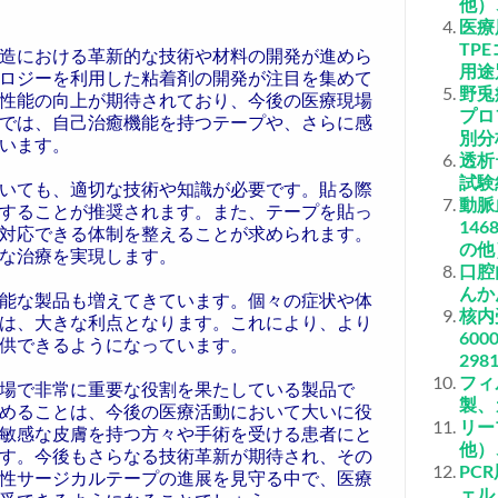
他）
医療
TP
造における革新的な技術や材料の開発が進めら
用途
ロジーを利用した粘着剤の開発が注目を集めて
野兎
性能の向上が期待されており、今後の医療現場
プロ
では、自己治癒機能を持つテープや、さらに感
別分
います。
透析
試験
いても、適切な技術や知識が必要です。貼る際
動脈
することが推奨されます。また、テープを貼っ
146
対応できる体制を整えることが求められます。
の他
な治療を実現します。
口腔
んか
能な製品も増えてきています。個々の症状や体
核内
は、大きな利点となります。これにより、より
600
供できるようになっています。
298
フィ
場で非常に重要な役割を果たしている製品で
製、
めることは、今後の医療活動において大いに役
リー
敏感な皮膚を持つ方々や手術を受ける患者にと
他）
す。今後もさらなる技術革新が期待され、その
PC
性サージカルテープの進展を見守る中で、医療
ェル