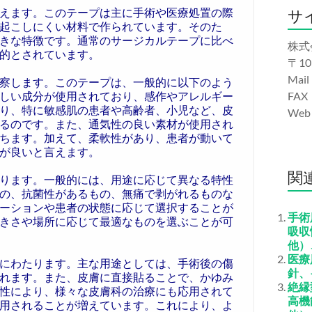
えます。このテープは主に手術や医療処置の際
サ
起こしにくい材料で作られています。そのた
きな特徴です。通常のサージカルテープに比べ
株式
的とされています。
〒10
Mail
察します。このテープは、一般的に以下のよう
しい成分が使用されており、感作やアレルギー
FAX
り、特に敏感肌の患者や高齢者、小児など、皮
We
るのです。また、通気性の良い素材が使用され
ちます。加えて、柔軟性があり、患者が動いて
が良いと言えます。
関
ります。一般的には、用途に応じて異なる特性
の、抗菌性があるもの、無痛で剥がれるものな
ーションや患者の状態に応じて選択することが
手術
きさや場所に応じて最適なものを選ぶことが可
吸収
他）
医療
にわたります。主な用途としては、手術後の傷
針、
れます。また、皮膚に直接貼ることで、かゆみ
絶縁
性により、様々な皮膚科の治療にも応用されて
高機
用されることが増えています。これにより、よ