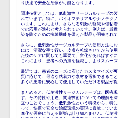
り快適で安全な治療が可能となります。
関連技術としては、低刺激性サージカルテープの製
れています。特に、バイオマテリアルやナノテクノ
います。これにより、さらなる刺激の軽減や強粘着
での応用が進むと考えられています。例えば、最近
染を防ぐための抗菌機能を備えた製品が開発されて
さらに、低刺激性サージカルテープの使用方法にお
には、清潔な手で行い、皮膚を乾燥させてから使用
た後のケアに関しても重要で、変化があればすぐに
これにより、患者への負担を軽減し、よりスムーズ
最近では、患者のニーズに応じたカスタマイズが可
質に応じて、最適な粘着力や素材を選択できること
多くの患者に安心して使用していただける製品が提
まとめると、低刺激性サージカルテープは、医療現
す。その特性や用途、関連技術についての理解を深
立つことでしょう。低刺激性という特徴から、特に
って、快適で安全な治療環境の実現に貢献していま
進化が医療に与える影響は計り知れません。低刺激