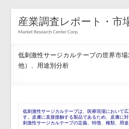
コ
ン
産業調査レポート・市
テ
ン
Market Research Center Corp.
ツ
へ
ス
キ
低刺激性サージカルテープの世界市場
ッ
プ
他）、用途別分析
低刺激性サージカルテープは、医療現場において広
す。皮膚に直接接触する製品であるため、皮膚に対
刺激性サージカルテープの定義、特徴、種類、用途