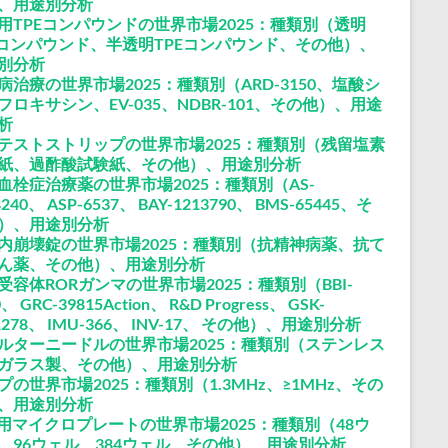
、用途別分析
用TPEコンパウンドの世界市場2025：種類別（透明
Eコンパウンド、半透明TPEコンパウンド、その他）、
別分析
病治療の世界市場2025：種類別（ARD-3150、塩酸シ
フロキサシン、EV-035、NDBR-101、その他）、用途
析
テストストリップの世界市場2025：種類別（残留塩素
紙、過酢酸試験紙、その他）、用途別分析
血栓症治療薬の世界市場2025：種類別（AS-
8240、 ASP-6537、 BAY-1213790、 BMS-65445、そ
）、用途別分析
内崩壊錠の世界市場2025：種類別（抗精神病薬、抗て
ん薬、その他）、用途別分析
受容体RORガンマの世界市場2025：種類別（BBI-
0、 GRC-39815Action、 R&D Progress、 GSK-
1278、 IMU-366、 INV-17、 その他）、用途別分析
ルターニードルの世界市場2025：種類別（ステンレス
ガラス製、その他）、用途別分析
プの世界市場2025：種類別（1.3MHz、≥1MHz、その
、用途別分析
R用マイクロプレートの世界市場2025：種類別（48ウ
、96ウェル、384ウェル、その他）、用途別分析