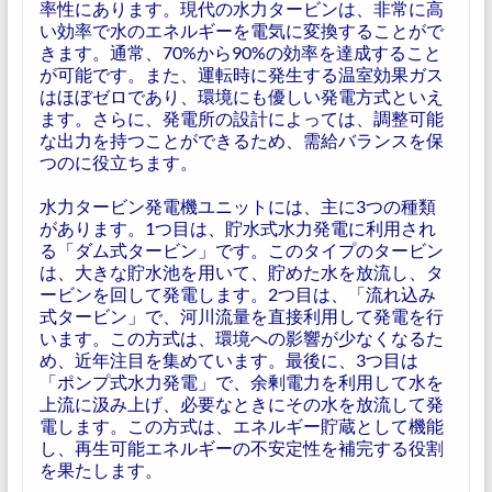
率性にあります。現代の水力タービンは、非常に高
い効率で水のエネルギーを電気に変換することがで
きます。通常、70%から90%の効率を達成すること
が可能です。また、運転時に発生する温室効果ガス
はほぼゼロであり、環境にも優しい発電方式といえ
ます。さらに、発電所の設計によっては、調整可能
な出力を持つことができるため、需給バランスを保
つのに役立ちます。
水力タービン発電機ユニットには、主に3つの種類
があります。1つ目は、貯水式水力発電に利用され
る「ダム式タービン」です。このタイプのタービン
は、大きな貯水池を用いて、貯めた水を放流し、タ
ービンを回して発電します。2つ目は、「流れ込み
式タービン」で、河川流量を直接利用して発電を行
います。この方式は、環境への影響が少なくなるた
め、近年注目を集めています。最後に、3つ目は
「ポンプ式水力発電」で、余剰電力を利用して水を
上流に汲み上げ、必要なときにその水を放流して発
電します。この方式は、エネルギー貯蔵として機能
し、再生可能エネルギーの不安定性を補完する役割
を果たします。