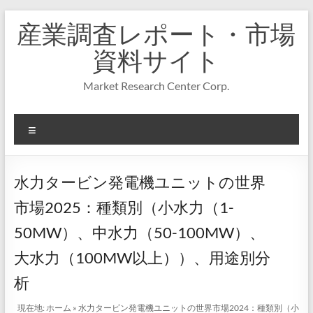
コ
産業調査レポート・市場
ン
テ
資料サイト
ン
ツ
Market Research Center Corp.
へ
ス
キ
メ
ッ
プ
ニ
ュ
ー
水力タービン発電機ユニットの世界
市場2025：種類別（小水力（1-
50MW）、中水力（50-100MW）、
大水力（100MW以上））、用途別分
析
現在地:
ホーム
»
水力タービン発電機ユニットの世界市場2024：種類別（小