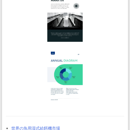
世界の魚用湿式給餌機市場