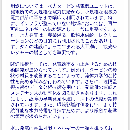
用途については、水力タービン発電機ユニットは、
発電所での大規模な電力供給から、小規模な地域の
電力供給に至るまで幅広く利用されています。特
に、インフラが整っていない地域においては、再生
可能エネルギーの供給源として非常に重要です。ま
た、水力発電は、農業灌漑、飲料水供給、レクリエ
ーションなどの目的にも利用されることがありま
す。ダムの建設によって生まれる人工湖は、観光や
レジャーの場としても重要です。
関連技術としては、発電効率を向上させるための技
術開発が進められています。例えば、タービンの形
状や材質を改善することによって、流体力学的な特
性を高める試みが行われています。さらに、遠隔監
視技術やデータ分析技術を用いて、発電所の運転と
メンテナンスの効率化を図る動きもあります。これ
により、故障の早期発見や運用コストの低減が期待
されています。また、環境影響評価を行い、より持
続可能な水力発電を目指すために、より厳密な基準
の策定が求められています。
水力発電は再生可能エネルギーの一端を担ってお