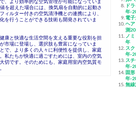
で、より効率的な空気管理が可能になっていま
ドラ
の値を超えた場合には、換気扇を自動的に起動さ
年-2
フィルター付きの空気清浄機との連携により、
電子
化を行うことができる技術も開発されていま
ヘア
測20
ノミ
健康と快適な生活空間を支える重要な役割を担
年
が市場に登場し、選択肢も豊富になっていま
スク
とで、より多くの人々に利便性を提供し、家庭
年-2
。私たちが快適に過ごすためには、室内の空気
スチ
大切です。そのためにも、家庭用室内空気質モ
年-2
。
固形
年-2
無線