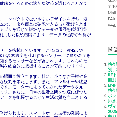
健康を守るための適切な対策を講じることがで
〒10
Mail
、コンパクトで扱いやすいデザインを持ち、液
FAX
ムのデータを簡単に確認できる点が挙げられま
We
アプリを通じて詳細なデータや履歴を確認可能
othを利用した接続機能により、データの記録や分析が
関
ーを搭載しています。これには、PM2.5や
二酸化炭素濃度を計測するセンサー、温度や湿度を
知するセンサーなどが含まれます。これらのセ
携帯
態を総合的に把握することが可能になります。
別、
RF
の場面で役立ちます。特に、小さなお子様や高
類別
な役割を果たします。また、アレルギーや喘息
EM
です。モニターによって示されたデータを元
携帯
ます。さらに、日常の生活空間を快適に保つた
ポッ
データを把握することで生活の質を向上させる
排水
ヴィ
202
挙げられます。スマートホーム技術の発展によ
卵パ