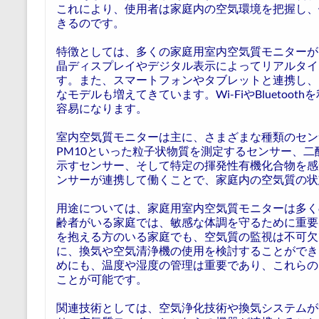
これにより、使用者は家庭内の空気環境を把握し、
きるのです。
特徴としては、多くの家庭用室内空気質モニターが
晶ディスプレイやデジタル表示によってリアルタイ
す。また、スマートフォンやタブレットと連携し、
なモデルも増えてきています。Wi-FiやBlueto
容易になります。
室内空気質モニターは主に、さまざまな種類のセンサ
PM10といった粒子状物質を測定するセンサー、
示すセンサー、そして特定の揮発性有機化合物を感
ンサーが連携して働くことで、家庭内の空気質の状
用途については、家庭用室内空気質モニターは多く
齢者がいる家庭では、敏感な体調を守るために重要
を抱える方のいる家庭でも、空気質の監視は不可欠
に、換気や空気清浄機の使用を検討することができ
めにも、温度や湿度の管理は重要であり、これらの
ことが可能です。
関連技術としては、空気浄化技術や換気システムが