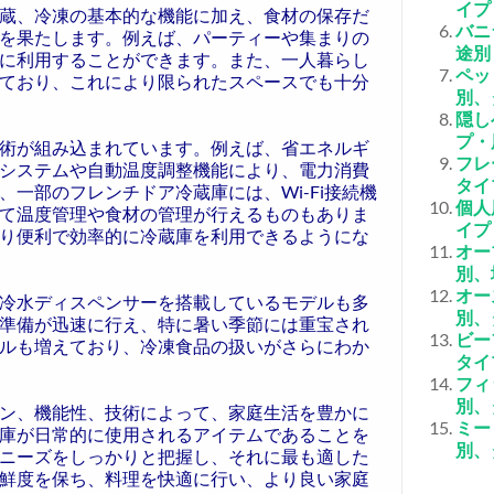
イプ
蔵、冷凍の基本的な機能に加え、食材の保存だ
バニ
を果たします。例えば、パーティーや集まりの
途別
に利用することができます。また、一人暮らし
ペッ
ており、これにより限られたスペースでも十分
別、
隠し
プ・
術が組み込まれています。例えば、省エネルギ
フレ
システムや自動温度調整機能により、電力消費
タイ
一部のフレンチドア冷蔵庫には、Wi-Fi接続機
個人
て温度管理や食材の管理が行えるものもありま
イプ
り便利で効率的に冷蔵庫を利用できるようにな
オー
別、
オー
冷水ディスペンサーを搭載しているモデルも多
別、
準備が迅速に行え、特に暑い季節には重宝され
ビー
ルも増えており、冷凍食品の扱いがさらにわか
タイ
フィ
別、
ン、機能性、技術によって、家庭生活を豊かに
ミー
庫が日常的に使用されるアイテムであることを
別、
ニーズをしっかりと把握し、それに最も適した
鮮度を保ち、料理を快適に行い、より良い家庭