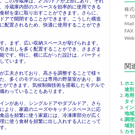
。この冷蔵庫は、2つのドアが上部にあり、それ
、冷蔵庫内部のスペースを効率的に使用できる
株式
食材を楽に取り出すことができます。さらに、
〒10
ドアで開閉することができます。こうした構造
Mail
に配置されるため、快適に使用することができ
FAX
We
す。まず、広い収納スペースが挙げられます。
引き出しを多く配置することができ、さまざま
能です。特に、横に広がった設計は、パーティ
しています。
関
が工夫されており、高さを調整することで様々
た、多くのモデルには専用の野菜室があり、新
ホエ
ることができます。気候制御技術を搭載したモデルで
途別
備わっていることもあります。
布用
タイ
インがあり、シングルドアやダブルドア、さら
イン
により、家庭のニーズやキッチンスペースに応
地域
食品を頻繁に使う家庭には、冷凍庫部分が広く
調理
理に使う食材を頻繁に出し入れする人にとって
域別
す。
カモ