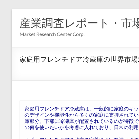
コ
ン
産業調査レポート・市
テ
ン
Market Research Center Corp.
ツ
へ
ス
キ
家庭用フレンチドア冷蔵庫の世界市場2
ッ
プ
家庭用フレンチドア冷蔵庫は、一般的に家庭のキッ
のデザインや機能性から多くの家庭に支持されてい
庫部分、下部に冷凍庫が配置されているのが特徴で
の何を使いたいかを考慮に入れており、日常の利用