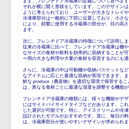
まず、フレンチドア冷蔵庫の定義について述べます
ぞれが横に開く形状をしています。このデザインは
ように考えられており、ユーザーが大きなトレイや
冷凍庫部分は一般的に下部に位置しており、小さな
により、頻繁に使用する冷蔵庫の部分が、目の高さ
ます。
次に、フレンチドア冷蔵庫の特徴について説明しま
従来の冷蔵庫に比べて、フレンチドア冷蔵庫は棚や
なサイズの食材や飲料を効率的に収納することが可
ー用の大きな料理や大量の食材を収容するのにも適
さらに、冷蔵庫の中は可動棚や収納バスケットなど
なアイテムに応じた最適な収納が実現できます。ま
鮮な produce（農産物）を適切な環境で保管す
は、異なる食材ごとに最適な湿度を調整する機能が
フレンチドア冷蔵庫の種類には、様々な機能やデザ
にはサイドバイサイドタイプなどがあります。これ
じた選択が可能です。特に、アイスクリームや冷凍
設計されたモデルがおすすめです。逆に、毎日の料
は、冷蔵庫部分が使いやすいデザインが求められま