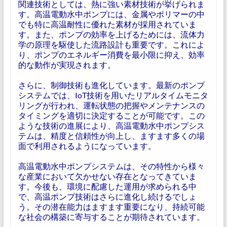
関連技術としては、熱に強い素材技術が挙げられま
す。高温電動水中ポンプには、金属やポリマーの中
でも特に高温耐性に優れた素材が採用されていま
す。また、ポンプの効率を上げるためには、流体力
学の原理を駆使した流路設計も重要です。これによ
り、ポンプのエネルギー消費を最小限に抑え、効率
的な動作が実現されます。
さらに、制御技術も進化しています。最新のポンプ
システムでは、IoT技術を用いたリアルタイムモニタ
リングが行われ、運転状態の把握やメンテナンスの
タイミングを適切に決定することが可能です。この
ような技術の進展により、高温電動水中ポンプシス
テムは、精度と信頼性が向上し、ますます多くの場
面で利用されるようになっています。
高温電動水中ポンプシステムは、その特性から様々
な産業において欠かせない存在となってきていま
す。今後も、環境に配慮した運用が求められる中
で、高温ポンプ技術はさらに進化し続けるでしょ
う。その潜在能力はますます重要になり、持続可能
な社会の構築に寄与することが期待されています。