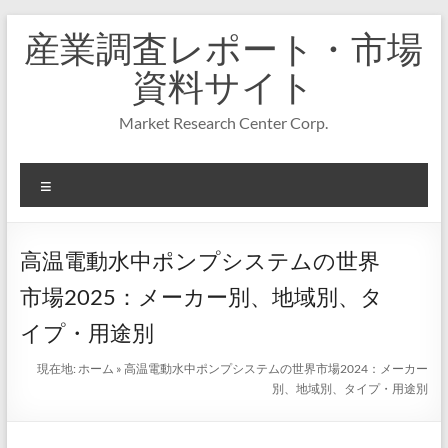
コ
産業調査レポート・市場
ン
テ
資料サイト
ン
ツ
Market Research Center Corp.
へ
ス
キ
メ
ッ
プ
ニ
ュ
ー
高温電動水中ポンプシステムの世界
市場2025：メーカー別、地域別、タ
イプ・用途別
現在地:
ホーム
»
高温電動水中ポンプシステムの世界市場2024：メーカー
別、地域別、タイプ・用途別