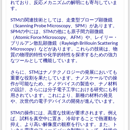
れており、反応メカニズムの解明にも寄与していま
す。
STMの関連技術としては、走査型プローブ顕微鏡
（Scanning Probe Microscopy、SPM）があります。
SPMの中には、STMの他にも原子間力顕微鏡
（Atomic Force Microscopy、AFM）や、レイリー・
ブリルアン散乱顕微鏡（Rayleigh Brillouin Scattering
Microscopy）などがあります。これらの技術は、物
質の物理的特性や化学的特性を探求するための強力
なツールとして機能しています。
さらに、STMはナノテクノロジーの発展においても
重要な役割を果たしています。ナノスケールでの操
作が可能なため、ナノデバイスの製造や、ナノ材料
の設計、さらには分子電子工学における研究にも利
用されています。これにより、新種の材料の発見
や、次世代の電子デバイスの開発が進んでいます。
STMの操作には、高度な技術が要求されます。例え
ば、試料を真空中に置き、冷却することで熱運動を
抑え、より高い解像度の観察を行います。また、ト
ンネル電流のフィードバック制御によって、針状の