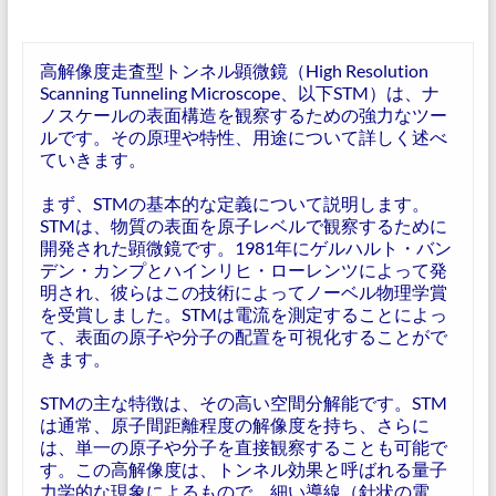
高解像度走査型トンネル顕微鏡（High Resolution
Scanning Tunneling Microscope、以下STM）は、ナ
ノスケールの表面構造を観察するための強力なツー
ルです。その原理や特性、用途について詳しく述べ
ていきます。
まず、STMの基本的な定義について説明します。
STMは、物質の表面を原子レベルで観察するために
開発された顕微鏡です。1981年にゲルハルト・バン
デン・カンプとハインリヒ・ローレンツによって発
明され、彼らはこの技術によってノーベル物理学賞
を受賞しました。STMは電流を測定することによっ
て、表面の原子や分子の配置を可視化することがで
きます。
STMの主な特徴は、その高い空間分解能です。STM
は通常、原子間距離程度の解像度を持ち、さらに
は、単一の原子や分子を直接観察することも可能で
す。この高解像度は、トンネル効果と呼ばれる量子
力学的な現象によるもので、細い導線（針状の電