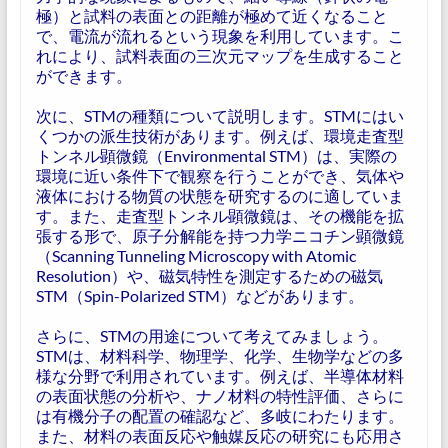
極）と試料の表面との距離が極めて近くなること
で、電流が流れるという現象を利用しています。こ
れにより、試料表面の三次元マップを生成すること
ができます。
次に、STMの種類について説明します。STMにはい
くつかの派生技術があります。例えば、環境走査型
トンネル顕微鏡（Environmental STM）は、実際の
環境に近い条件下で観察を行うことができ、気体や
液体における物質の状態を研究するのに適していま
す。また、走査型トンネル顕微鏡は、その機能を拡
張する形で、原子分解能を持つ力学ニコチン顕微鏡
（Scanning Tunneling Microscopy with Atomic
Resolution）や、磁気特性を測定するための磁気
STM（Spin-Polarized STM）などがあります。
さらに、STMの用途について考えてみましょう。
STMは、材料科学、物理学、化学、生物学などの多
様な分野で利用されています。例えば、半導体材料
の表面状態の分析や、ナノ材料の特性評価、さらに
は有機分子の配置の確認など、多岐にわたります。
また、材料の表面反応や触媒反応の研究にも応用さ