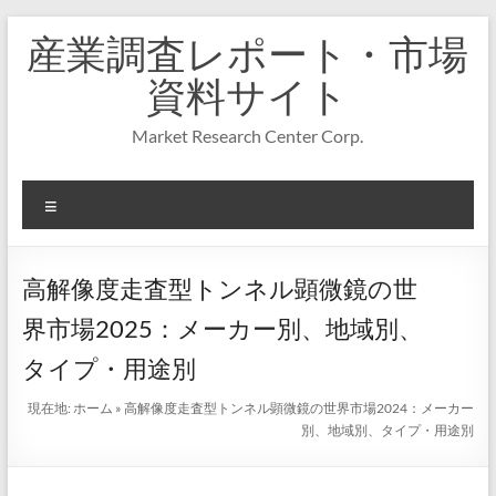
コ
産業調査レポート・市場
ン
テ
資料サイト
ン
ツ
Market Research Center Corp.
へ
ス
キ
メ
ッ
プ
ニ
ュ
ー
高解像度走査型トンネル顕微鏡の世
界市場2025：メーカー別、地域別、
タイプ・用途別
現在地:
ホーム
»
高解像度走査型トンネル顕微鏡の世界市場2024：メーカー
別、地域別、タイプ・用途別