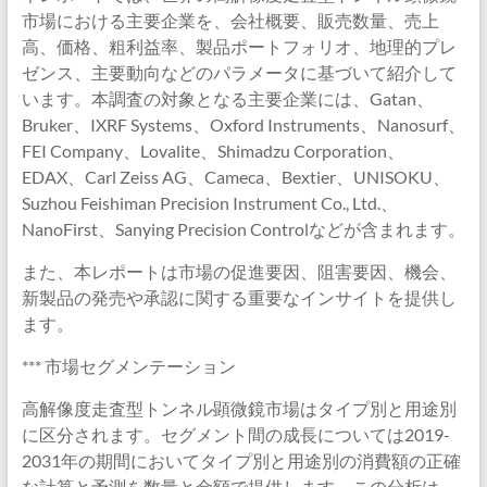
市場における主要企業を、会社概要、販売数量、売上
高、価格、粗利益率、製品ポートフォリオ、地理的プレ
ゼンス、主要動向などのパラメータに基づいて紹介して
います。本調査の対象となる主要企業には、Gatan、
Bruker、IXRF Systems、Oxford Instruments、Nanosurf、
FEI Company、Lovalite、Shimadzu Corporation、
EDAX、Carl Zeiss AG、Cameca、Bextier、UNISOKU、
Suzhou Feishiman Precision Instrument Co., Ltd.、
NanoFirst、Sanying Precision Controlなどが含まれます。
また、本レポートは市場の促進要因、阻害要因、機会、
新製品の発売や承認に関する重要なインサイトを提供し
ます。
*** 市場セグメンテーション
高解像度走査型トンネル顕微鏡市場はタイプ別と用途別
に区分されます。セグメント間の成長については2019-
2031年の期間においてタイプ別と用途別の消費額の正確
な計算と予測を数量と金額で提供します。この分析は、