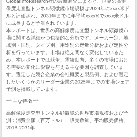
GlobalInfoResearch社の最新調査によると、世界の高解
像度走査型トンネル顕微鏡市場規模は2024年にxxxx米ド
ルと評価され、2031年までに年平均xxxx%でxxxx米ドル
に成長すると予測されています。
本レポートは、世界の高解像度走査型トンネル顕微鏡市
場に関する詳細かつ包括的な分析です。メーカー別、地
域別・国別、タイプ別、用途別の定量分析および定性分
析を行っています。市場は絶え間なく変化しているた
め、本レポートでは競争、需給動向、多くの市場におけ
る需要の変化に影響を与える主な要因を調査していま
す。選定した競合企業の会社概要と製品例、および選定
したいくつかのリーダー企業の2025年までの市場シェア
予測を掲載しています。
*** 主な特徴 ***
高解像度走査型トンネル顕微鏡の世界市場規模および予
測：消費金額（百万ドル）、販売数量、平均販売価格、
2019-2031年