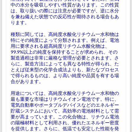
中の水分を吸収しやすい性質があります。この性質
は、取り扱いの際には注意が必要ですが、逆に水分
を兼ね備えた状態での反応性が期待される場合もあ
ります。
種類に関しては、高純度水酸化リチウム一水和物は
特にその純度によって分類されます。例えば、電池
用に要求される超高純度リチウム水酸化物は、
99.9%以上の純度を保持することが求められ、その
製造過程は非常に厳格な管理が必要とされます。さ
らに、製造方法によっても異なる特性が得られ、た
とえば従来型の化学合成法よりも、新たなプロセス
で得られるものは、より高い純度や品質を有する場
合があります。
用途については、高純度水酸化リチウム一水和物の
最も重要な市場はリチウムイオン電池です。特に、
電気自動車やポータブルデバイスなどのエネルギー
貯蔵システムにおいて、高効率の電池材料として需
要が高まっています。この化合物は、リチウム電池
の陽極材料として利用され、優れたエネルギー密度
を提供します。さらに、低温でも安定した性能を発