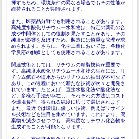
揮するため、環境条件の異なる場合でもその性能が
維持されることが期待されます。
また、医薬品分野でも利用されることがあります。
高純度水酸化リチウム一水和物は、特定の薬剤の合
成や中間体としての役割を果たすことがあり、その
純度が影響を及ぼすため、製造には慎重な管理が求
められます。さらに、化学工業においては、各種化
学反応の触媒としても使用されることがあります。
関連技術としては、リチウムの精製技術が重要で
す。高純度水酸化リチウム一水和物の生産には、リ
チウム鉱石や塩水からのリチウムの抽出が不可欠で
あり、この過程において新たな技術が次々と開発さ
れています。たとえば、直接水酸化法や酸化法な
ど、多様な手法が存在し、それぞれの方法はコスト
や環境負荷、得られる純度に応じて選択されます。
また、最近では環境に優しい技術、例えばリサイク
ル技術なども注目を集めています。これにより、廃
棄物を減少させつつも、高純度なリチウム化合物を
生成することが可能となります。
さらに、高純度水酸化リチウム一水和物はその性質