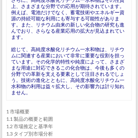
上、さまざまな分野での応用が期待されています。
例えば、電池だけでなく、蓄電技術やエネルギー資
源の持続可能な利用にも寄与する可能性がありま
す。また、リチウム由来の新しい化合物の研究も進
んでおり、さらなる産業応用の拡大が見込まれてい
ます。
総じて、高純度水酸化リチウム一水和物は、リチウ
ムに関連する産業において非常に重要な役割を担っ
ています。その化学的特性や純度によって、さまざ
まな用途に対応できるこの化合物は、今後も多くの
分野での革新を支える要素として注目されるでしょ
う。技術の進化とともに、高純度水酸化リチウム一
水和物の利用は益々拡大し、その影響力は計り知れ
ません。
1 市場概要
1.1 製品の概要と範囲
1.2 市場推定と基準年
1.3 タイプ別市場分析