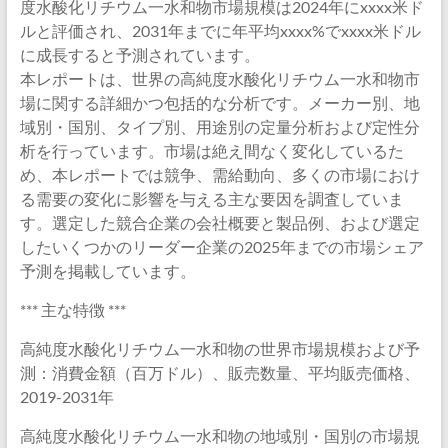
度水酸化リチウム一水和物市場規模は2024年にxxxx米ド
ルと評価され、2031年までに年平均xxxx%でxxxx米ドル
に成長すると予測されています。
本レポートは、世界の高純度水酸化リチウム一水和物市
場に関する詳細かつ包括的な分析です。メーカー別、地
域別・国別、タイプ別、用途別の定量分析および定性分
析を行っています。市場は絶え間なく変化しているた
め、本レポートでは競争、需給動向、多くの市場におけ
る需要の変化に影響を与える主な要因を調査していま
す。選定した競合企業の会社概要と製品例、および選定
したいくつかのリーダー企業の2025年までの市場シェア
予測を掲載しています。
*** 主な特徴 ***
高純度水酸化リチウム一水和物の世界市場規模および予
測：消費金額（百万ドル）、販売数量、平均販売価格、
2019-2031年
高純度水酸化リチウム一水和物の地域別・国別の市場規