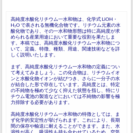
高純度水酸化リチウム一水和物は、化学式 LiOH・
H₂O で表される無機化合物です。リチウム元素の水
酸化物であり、その一水和物形態は特に高純度が求
められる産業用途において重要な役割を果たしま
す。本稿では、高純度水酸化リチウム一水和物につ
いて、定義、特徴、種類、用途、関連技術などを詳
しく説明いたします。
まず、高純度水酸化リチウム一水和物の定義につい
て考えてみましょう。この化合物は、リチウムイオ
ンと水酸化物イオンが結びつき、さらに一分子の水
が結合した形で存在しています。高純度とは、特定
の不純物を極めて少なく抑えた状態を指し、特にリ
チウム電池の製造などにおいては不純物の影響を極
力排除する必要があります。
高純度水酸化リチウム一水和物の特徴としては、ま
ず化学的安定性が挙げられます。これにより、長期
間の保存や輸送に耐えることができます。また、水
溶性が高く、吸湿性も持ち合わせているため、空気