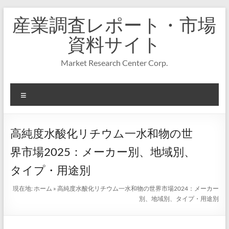
コ
産業調査レポート・市場
ン
テ
資料サイト
ン
ツ
Market Research Center Corp.
へ
ス
キ
メ
ッ
プ
ニ
ュ
ー
高純度水酸化リチウム一水和物の世
界市場2025：メーカー別、地域別、
タイプ・用途別
現在地:
ホーム
»
高純度水酸化リチウム一水和物の世界市場2024：メーカー
別、地域別、タイプ・用途別