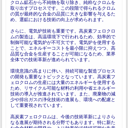
クロム鉱石から不純物を取り除き、純粋なクロムを
取り出すプロセスです。この段階で得られるクロム
の質が最終的な合金の品質に大きな影響を与えるた
め、選鉱における技術の向上が求められます。
さらに、電気炉技術も重要です。高炭素フェロクロ
ムの製造は、高温環境下で行われるため、効率的で
制御可能な電気炉が不可欠です。電気炉を使用する
ことで、エネルギーコストを最小限に抑えつつ、高
品質な合金を生産することが可能になるため、業界
全体での技術革新が進められています。
環境意識の高まりに伴い、持続可能な製造プロセス
の開発も重要なトピックとなっています。高炭素フ
ェロクロムの生産には大量のエネルギーを使用する
ため、リサイクル可能な材料の利用や省エネルギー
技術の導入が推進されています。また、廃棄物の減
少や排出ガスの浄化技術の進展も、環境への配慮と
して重要視されています。
高炭素フェロクロムは、今後の技術革新によりさら
なる進展が期待される分野でもあります。特に新た
な合金材料の開発や、より効率的で持続可能な生産