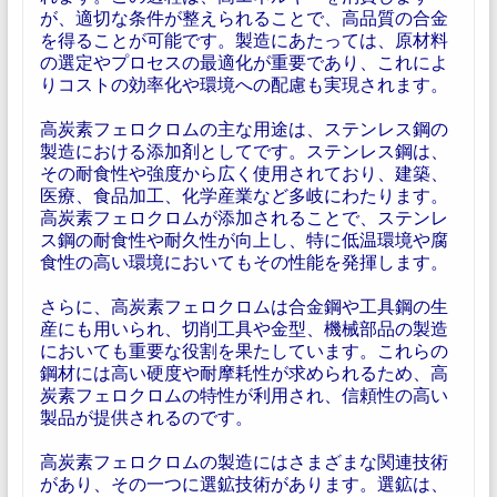
が、適切な条件が整えられることで、高品質の合金
を得ることが可能です。製造にあたっては、原材料
の選定やプロセスの最適化が重要であり、これによ
りコストの効率化や環境への配慮も実現されます。
高炭素フェロクロムの主な用途は、ステンレス鋼の
製造における添加剤としてです。ステンレス鋼は、
その耐食性や強度から広く使用されており、建築、
医療、食品加工、化学産業など多岐にわたります。
高炭素フェロクロムが添加されることで、ステンレ
ス鋼の耐食性や耐久性が向上し、特に低温環境や腐
食性の高い環境においてもその性能を発揮します。
さらに、高炭素フェロクロムは合金鋼や工具鋼の生
産にも用いられ、切削工具や金型、機械部品の製造
においても重要な役割を果たしています。これらの
鋼材には高い硬度や耐摩耗性が求められるため、高
炭素フェロクロムの特性が利用され、信頼性の高い
製品が提供されるのです。
高炭素フェロクロムの製造にはさまざまな関連技術
があり、その一つに選鉱技術があります。選鉱は、