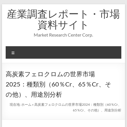
コ
産業調査レポート・市場
ン
テ
資料サイト
ン
ツ
Market Research Center Corp.
へ
ス
キ
メ
ッ
プ
ニ
ュ
ー
高炭素フェロクロムの世界市場
2025：種類別（60％Cr、65％Cr、そ
の他）、用途別分析
現在地:
ホーム
»
高炭素フェロクロムの世界市場2024：種類別（60％Cr、
65％Cr、その他）、用途別分析