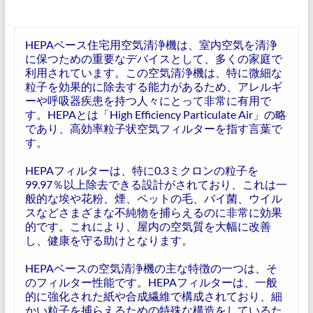
HEPAベース住宅用空気清浄機は、室内空気を清浄
に保つための重要なデバイスとして、多くの家庭で
利用されています。この空気清浄機は、特に微細な
粒子を効果的に除去する能力があるため、アレルギ
ーや呼吸器疾患を持つ人々にとって非常に有用で
す。HEPAとは「High Efficiency Particulate Air」の略
であり、高効率粒子状空気フィルターを指す言葉で
す。
HEPAフィルターは、特に0.3ミクロンの粒子を
99.97％以上除去できる設計がされており、これは一
般的な埃や花粉、煙、ペットの毛、バイ菌、ウイル
スなどさまざまな不純物を捕らえるのに非常に効果
的です。これにより、屋内の空気質を大幅に改善
し、健康を守る助けとなります。
HEPAベースの空気清浄機の主な特徴の一つは、そ
のフィルター性能です。HEPAフィルターは、一般
的に強化された紙や合成繊維で構成されており、細
かい粒子を捕らえるための特殊な構造をしているた