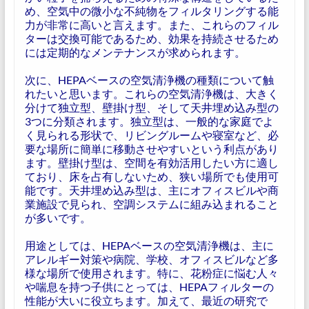
め、空気中の微小な不純物をフィルタリングする能
力が非常に高いと言えます。また、これらのフィル
ターは交換可能であるため、効果を持続させるため
には定期的なメンテナンスが求められます。
次に、HEPAベースの空気清浄機の種類について触
れたいと思います。これらの空気清浄機は、大きく
分けて独立型、壁掛け型、そして天井埋め込み型の
3つに分類されます。独立型は、一般的な家庭でよ
く見られる形状で、リビングルームや寝室など、必
要な場所に簡単に移動させやすいという利点があり
ます。壁掛け型は、空間を有効活用したい方に適し
ており、床を占有しないため、狭い場所でも使用可
能です。天井埋め込み型は、主にオフィスビルや商
業施設で見られ、空調システムに組み込まれること
が多いです。
用途としては、HEPAベースの空気清浄機は、主に
アレルギー対策や病院、学校、オフィスビルなど多
様な場所で使用されます。特に、花粉症に悩む人々
や喘息を持つ子供にとっては、HEPAフィルターの
性能が大いに役立ちます。加えて、最近の研究で