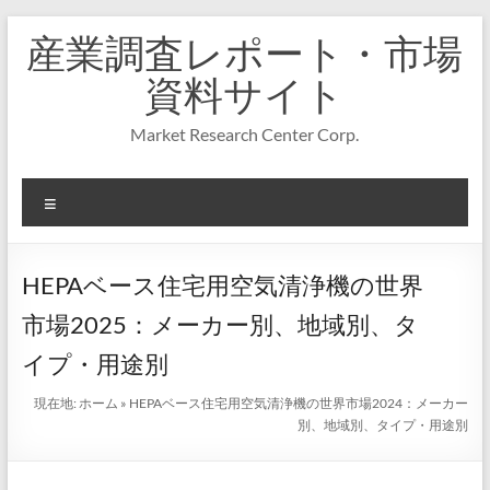
コ
産業調査レポート・市場
ン
テ
資料サイト
ン
ツ
Market Research Center Corp.
へ
ス
キ
メ
ッ
プ
ニ
ュ
ー
HEPAベース住宅用空気清浄機の世界
市場2025：メーカー別、地域別、タ
イプ・用途別
現在地:
ホーム
»
HEPAベース住宅用空気清浄機の世界市場2024：メーカー
別、地域別、タイプ・用途別