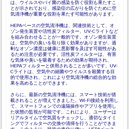
は、ウイルスやバイ菌の感染を防ぐ役割も果たすこ
とが示されており、感染症の広がりを防ぐために空
気清浄機が重要な役割を果たす可能性があります。
HEPAベースの空気清浄機は、関連技術として、オ
ゾン発生装置や活性炭フィルター、UV-Cライトなど
を組み合わせることが一般的です。オゾン発生装置
は、空気中の臭いを取り除く効果がありますが、過
剰なオゾン濃度は健康に悪影響を及ぼす可能性があ
るため注意が必要です。活性炭フィルターは、有害
な気体や臭いを吸着するための効果が期待され、
HEPAフィルターと併用されることが多いです。UV-
Cライトは、空気中の細菌やウイルスを殺菌する目
的で使用され、これにより空気清浄機の総合的な効
果を高めることができます。
さらに、最新の空気清浄機には、スマート技術が搭
載されることが増えてきました。Wi-Fi接続を利用し
て、スマートフォンでの遠隔操作やアプリを使用し
た状態の監視が可能です。これにより、ユーザーは
リアルタイムで空気質をチェックし、適切なタイミ
ングでフィルターの交換や清掃を行うことができま
す。このように、技術の進化に伴い、HEPAベース