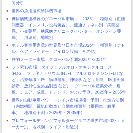
向分析
世界の魚用湿式給餌機市場
糖尿病関連機器のグローバル市場（～2033）：種類別（血糖
測定器、インスリン投与装置）、流通チャネル別（病院薬
局、小売薬局、糖尿病クリニック/センター、オンライン薬
局）、用途別、地域別
ホテル客室用家電の世界及び日本市場2026年：種類別（ケト
ル、ヘアドライヤー、アイロン設備、その他）
静的メーター市場：グローバル予測2025年-2031年
フッ素18市場（タイプ：フルオロデオキシグルコース
(FDG)、フッ化ナトリウム (NaF)、フルオロチミジン (FLT) な
ど；治療領域：癌、循環器学、神経学 など；用途：医用画像
診断、放射性医薬品製造 など）－グローバル産業分析、規
模、シェア、成長、トレンド、および予測、2025年～2035年
世界の自動車用パワートレイン市場規模・予測：推進方法別
（内燃機関、電気自動車）自動車種類別（乗用車、商用
車）、地域別予測（2025年～2035年）
プレフォールディングフォルダーグルアの世界市場2025：メ
ーカー別、地域別、タイプ・用途別