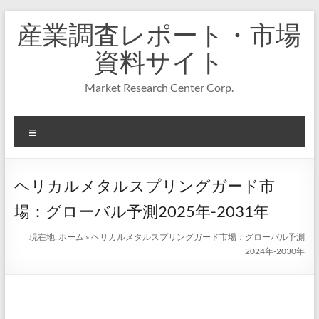
コ
産業調査レポート・市場
ン
テ
資料サイト
ン
ツ
Market Research Center Corp.
へ
ス
キ
メ
ッ
プ
ニ
ュ
ー
ヘリカルメタルスプリングガード市
場：グローバル予測2025年-2031年
現在地:
ホーム
»
ヘリカルメタルスプリングガード市場：グローバル予測
2024年-2030年