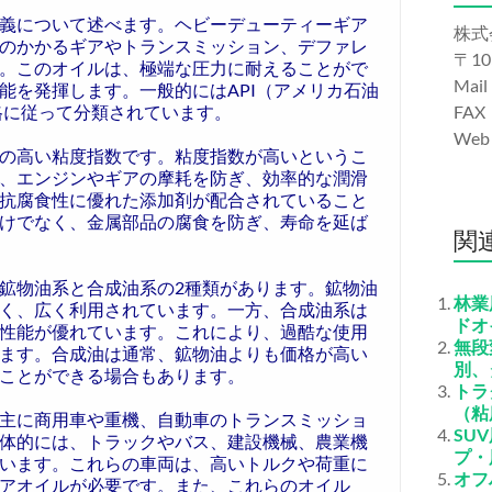
義について述べます。ヘビーデューティーギア
株式
のかかるギアやトランスミッション、デファレ
〒10
。このオイルは、極端な圧力に耐えることがで
Mail
能を発揮します。一般的にはAPI（アメリカ石油
格に従って分類されています。
FAX
We
の高い粘度指数です。粘度指数が高いというこ
、エンジンやギアの摩耗を防ぎ、効率的な潤滑
抗腐食性に優れた添加剤が配合されていること
けでなく、金属部品の腐食を防ぎ、寿命を延ば
関
鉱物油系と合成油系の2種類があります。鉱物油
林業
く、広く利用されています。一方、合成油系は
ドオ
性能が優れています。これにより、過酷な使用
無段
ます。合成油は通常、鉱物油よりも価格が高い
別、
ことができる場合もあります。
トラ
（粘
主に商用車や重機、自動車のトランスミッショ
SU
体的には、トラックやバス、建設機械、農業機
プ・
います。これらの車両は、高いトルクや荷重に
オフ
アオイルが必要です。また、これらのオイル