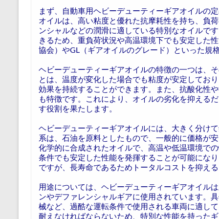
まず、自動車用ヘビーデューティーギアオイルの定
オイルは、高い粘度と優れた抗摩耗性を持ち、負荷
ンシャルなどの潤滑に適している特別なオイルです
きるため、重負荷状況や高温環境下でも安定した性
協会）やGL（ギアオイルのグレード）といった規
ヘビーデューティーギアオイルの特徴の一つは、そ
とは、温度が変化した場合でも粘度が安定しており
効果を持続することができます。また、抗酸化性や
も特徴です。これにより、オイルの劣化を抑えるだ
す役割を果たします。
ヘビーデューティーギアオイルには、大きく分けて
系は、石油を原料としたもので、一般的に価格が安
化学的に合成されたオイルで、高温や低温環境での
条件でも安定した性能を発揮することが可能になり
ですが、長寿命であるためトータルコストを抑える
用途については、ヘビーデューティーギアオイルは
ンやデファレンシャルギアに使用されています。具
械など、過酷な運転条件で使用される車両に適して
耐えなければならないため、特別な性能を持ったギ