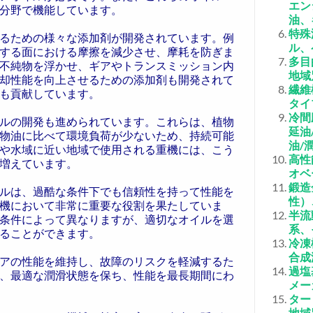
エン
分野で機能しています。
油、
特殊
るための様々な添加剤が開発されています。例
ル、
する面における摩擦を減少させ、摩耗を防ぎま
多目
不純物を浮かせ、ギアやトランスミッション内
地域
却性能を向上させるための添加剤も開発されて
繊維
も貢献しています。
タイ
冷間
ルの開発も進められています。これらは、植物
延油
物油に比べて環境負荷が少ないため、持続可能
油/
や水域に近い地域で使用される重機には、こう
高性
増えています。
オベ
鍛造
ルは、過酷な条件下でも信頼性を持って性能を
性）
機において非常に重要な役割を果たしていま
半流
条件によって異なりますが、適切なオイルを選
系、
ることができます。
冷凍
合成
アの性能を維持し、故障のリスクを軽減するた
過塩
、最適な潤滑状態を保ち、性能を最長期間にわ
メー
ター
地域