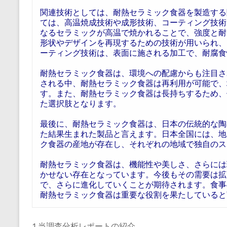
関連技術としては、耐熱セラミック食器を製造する
ては、高温焼成技術や成形技術、コーティング技術
なるセラミックが高温で焼かれることで、強度と耐
形状やデザインを再現するための技術が用いられ、
ーティング技術は、表面に施される加工で、耐腐食
耐熱セラミック食器は、環境への配慮からも注目さ
される中、耐熱セラミック食器は再利用が可能で、
す。また、耐熱セラミック食器は長持ちするため、
た選択肢となります。
最後に、耐熱セラミック食器は、日本の伝統的な陶
た結果生まれた製品と言えます。日本全国には、地
ク食器の産地が存在し、それぞれの地域で独自のス
耐熱セラミック食器は、機能性や美しさ、さらには
かせない存在となっています。今後もその需要は拡
で、さらに進化していくことが期待されます。食事
耐熱セラミック食器は重要な役割を果たしていると
1 当調査分析レポートの紹介