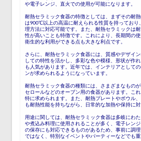
や電子レンジ、直火での使用が可能になります。
耐熱セラミック食器の特徴としては、まずその耐熱
は900℃以上の高温に耐えられる性質を持ってお
理方法に対応可能です。また、耐熱セラミックは耐
性が高いことも特徴です。これにより、長期間の使
衛生的な利用ができる点も大きな利点です。
さらに、耐熱セラミック食器には、質感やデザイン
しての特性を活かし、多彩な色や模様、形状が作れ
も人気があります。近年では、インテリアとしての
ンが求められるようになっています。
耐熱セラミック食器の種類には、さまざまなものが
セロールなどのオーブン用の食器があります。これ
特に求められます。また、耐熱プレートやボウル、
も耐熱性能を持ちながら、日常的な加熱や保持に対
用途に関しては、耐熱セラミック食器は多岐にわた
や煮込み料理に使用されることが多く、電子レンジ
の保存にも対応できるものがあるため、事前に調理
ではなく、特別なイベントやパーティーなどでも重