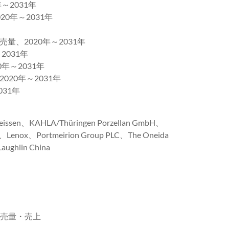
2031年
年～2031年
2020年～2031年
031年
～2031年
0年～2031年
31年
ssen、KAHLA/Thüringen Porzellan GmbH、
Lenox、Portmeirion Group PLC、The Oneida
ughlin China
販売量・売上