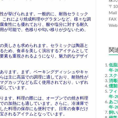
〒10
Mail
性が挙げられます。一般的に、耐熱セラミック
り、これにより焼成料理やグラタンなど、様々な調
FAX
腐食性にも優れており、酸や塩分に対する耐久
We
用が可能で、色移りや匂い移りが少ないため、
の美しさも求められます。セラミックは陶器と
関
るため、食卓を美しく演出するアイテムとして
要素も重視されるようになり、魅力的なデザイ
低脂
年-2
あります。まず、ベーキングディッシュやキャ
スク
らは主に高温での調理に適しており、耐熱性が
消毒
マグカップなども広く使用されており、いずれ
燻製
応しています。
フィ
年-2
ります。料理の際には、オーブンでの焼き料理
あご
での加熱にも適しています。さらに、冷凍庫で
年-2
した料理の保存にも便利です。日常の食事だけ
飼い
宝されるアイテムとなっています。
磁気