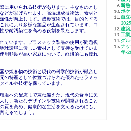
断熱
際に用いられる技術があります。主なものとし
ポケ
などが挙げられます。高温焼成技術は、素材と
自立
熱性が向上します。成形技術では、目的とする
202
これにより多様な製品が生産されています。コ
建築
性や耐汚染性を高める役割を果たします。
工業
グル
れています。プラスチック製品の使用が問題視
ナッ
地球環境に優しい素材として支持を受けていま
年-2
使用頻度が高い家庭において、経済的にも優れ
器や焼き物の技術と現代の科学的技術が融合し
元の特産として位置づけられた優れたセラミッ
タイルや技術を保っています。
環境への配慮まで兼ね備えた、現代の食卓に欠
大し、新たなデザインや技術が開発されること
の質を高め、健康的な生活を支えるためにも、
言えるでしょう。