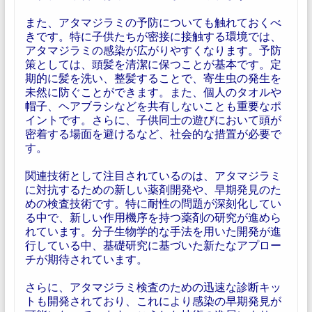
また、アタマジラミの予防についても触れておくべ
きです。特に子供たちが密接に接触する環境では、
アタマジラミの感染が広がりやすくなります。予防
策としては、頭髪を清潔に保つことが基本です。定
期的に髪を洗い、整髪することで、寄生虫の発生を
未然に防ぐことができます。また、個人のタオルや
帽子、ヘアブラシなどを共有しないことも重要なポ
イントです。さらに、子供同士の遊びにおいて頭が
密着する場面を避けるなど、社会的な措置が必要で
す。
関連技術として注目されているのは、アタマジラミ
に対抗するための新しい薬剤開発や、早期発見のた
めの検査技術です。特に耐性の問題が深刻化してい
る中で、新しい作用機序を持つ薬剤の研究が進めら
れています。分子生物学的な手法を用いた開発が進
行している中、基礎研究に基づいた新たなアプロー
チが期待されています。
さらに、アタマジラミ検査のための迅速な診断キッ
トも開発されており、これにより感染の早期発見が