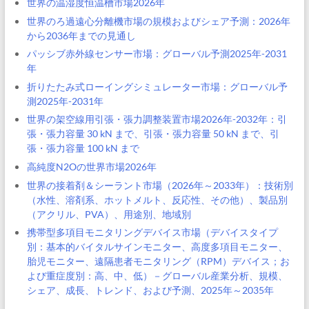
世界の温湿度恒温槽市場2026年
世界のろ過遠心分離機市場の規模およびシェア予測：2026年
から2036年までの見通し
パッシブ赤外線センサー市場：グローバル予測2025年-2031
年
折りたたみ式ローイングシミュレーター市場：グローバル予
測2025年-2031年
世界の架空線用引張・張力調整装置市場2026年-2032年：引
張・張力容量 30 kN まで、引張・張力容量 50 kN まで、引
張・張力容量 100 kN まで
高純度N2Oの世界市場2026年
世界の接着剤＆シーラント市場（2026年～2033年）：技術別
（水性、溶剤系、ホットメルト、反応性、その他）、製品別
（アクリル、PVA）、用途別、地域別
携帯型多項目モニタリングデバイス市場（デバイスタイプ
別：基本的バイタルサインモニター、高度多項目モニター、
胎児モニター、遠隔患者モニタリング（RPM）デバイス；お
よび重症度別：高、中、低）－グローバル産業分析、規模、
シェア、成長、トレンド、および予測、2025年～2035年