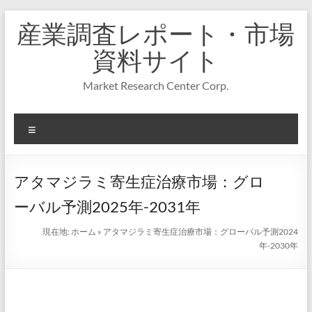
コ
産業調査レポート・市場
ン
テ
資料サイト
ン
ツ
Market Research Center Corp.
へ
ス
キ
メ
ッ
プ
ニ
ュ
ー
アタマジラミ寄生症治療市場：グロ
ーバル予測2025年-2031年
現在地:
ホーム
»
アタマジラミ寄生症治療市場：グローバル予測2024
年-2030年