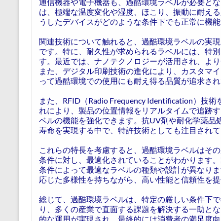
通信機器や電子機器も、過酷環境ラベルが必要とな
は、極端な温度変化や湿度、ほこり、振動に耐える
うしたデバイスがどのような条件下でも正常に機能
関連技術について触れると、過酷環境ラベルの実現
です。特に、耐久性が求められるラベルには、特別
す。最近では、ナノテクノロジーが活用され、より
また、デジタル印刷技術の進化により、カスタマイ
って過酷環境での使用にも耐え得る品質が追求され
また、RFID（Radio Frequency Identifi
れにより、製品の位置情報をリアルタイムで追跡す
ベルの機能を強化できます。抗UV剤や耐化学薬品
寿命を実現する中で、特許技術としても注目されて
これらの特長を考慮すると、過酷環境ラベルはその
条件に対し、最適化されていることがわかります。
条件によって最適なラベルの種類や設計が異なりま
応じた多様性を持ちながら、高い性能と信頼性を提
総じて、過酷環境ラベルは、特定の厳しい条件下で
り、多くの産業で直面する課題を解決する一助とな
的な運用が実現され、最終的には消費者の満足度向