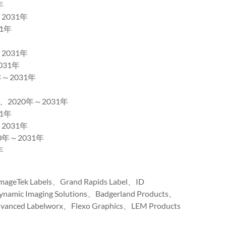
年
031年
1年
031年
31年
2031年
20年～2031年
1年
031年
～2031年
年
eTek Labels、Grand Rapids Label、ID
ynamic Imaging Solutions、Badgerland Products、
dvanced Labelworx、Flexo Graphics、LEM Products