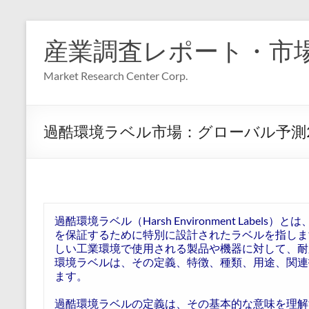
コ
ン
産業調査レポート・市
テ
ン
Market Research Center Corp.
ツ
へ
ス
キ
過酷環境ラベル市場：グローバル予測202
ッ
プ
過酷環境ラベル（Harsh Environment Lab
を保証するために特別に設計されたラベルを指しま
しい工業環境で使用される製品や機器に対して、耐
環境ラベルは、その定義、特徴、種類、用途、関連
ます。
過酷環境ラベルの定義は、その基本的な意味を理解