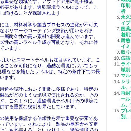
る重要な領域です。アウトドア用の電子機器
印刷
必要があります。過酷環境ラベルによって、こ
析
し続けることが保証されます。
永久
イプ
には、材料科学や製造プロセスの進化が不可欠
医薬
なポリマーやコーティング技術が用いられま
着剤
一層耐久性の高い素材の開発が進んでいます。
耐熱
ズ性の高いラベル作成が可能となり、それに伴
イミ
ています。
取り
缶詰
cation）技術を用いたスマートラベルも注目されています。こ
ライ
ることが可能になり、過酷な環境においてもラ
域別
処理などを施したラベルは、特定の条件下での長
マル
います。
シリ
ル、
用途や設計において非常に多様であり、特定の
再封
製品がどのような環境で使用されるのか、その
ール
す。このように、過酷環境ラベルはその環境に
ム、
供する重要な役割を果たしています。
プレ
別、
の使用を保証する信頼性を示す重要な要素であ
っています。それにより、製品の長寿命や安定
上にも寄与することになります。過酷環境での