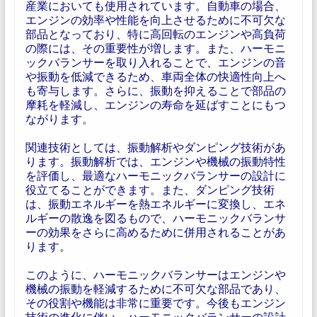
産業においても使用されています。自動車の場合、
エンジンの効率や性能を向上させるために不可欠な
部品となっており、特に高回転のエンジンや高負荷
の際には、その重要性が増します。また、ハーモニ
ックバランサーを取り入れることで、エンジンの音
や振動を低減できるため、車両全体の快適性向上へ
も寄与します。さらに、振動を抑えることで部品の
摩耗を軽減し、エンジンの寿命を延ばすことにもつ
ながります。
関連技術としては、振動解析やダンピング技術があ
ります。振動解析では、エンジンや機械の振動特性
を評価し、最適なハーモニックバランサーの設計に
役立てることができます。また、ダンピング技術
は、振動エネルギーを熱エネルギーに変換し、エネ
ルギーの散逸を図るもので、ハーモニックバランサ
ーの効果をさらに高めるために併用されることがあ
ります。
このように、ハーモニックバランサーはエンジンや
機械の振動を軽減するために不可欠な部品であり、
その役割や機能は非常に重要です。今後もエンジン
技術の進化に伴い、ハーモニックバランサーの設計