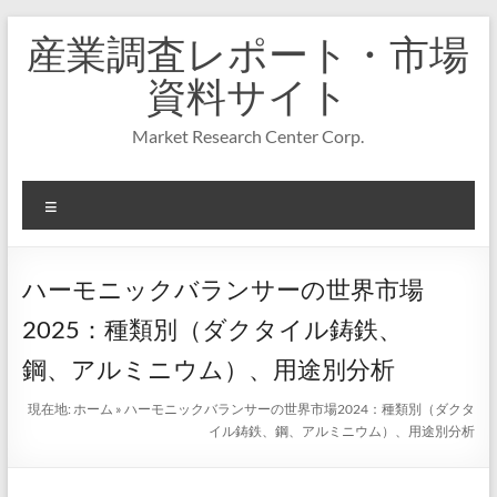
コ
産業調査レポート・市場
ン
テ
資料サイト
ン
ツ
Market Research Center Corp.
へ
ス
キ
メ
ッ
プ
ニ
ュ
ー
ハーモニックバランサーの世界市場
2025：種類別（ダクタイル鋳鉄、
鋼、アルミニウム）、用途別分析
現在地:
ホーム
»
ハーモニックバランサーの世界市場2024：種類別（ダクタ
イル鋳鉄、鋼、アルミニウム）、用途別分析