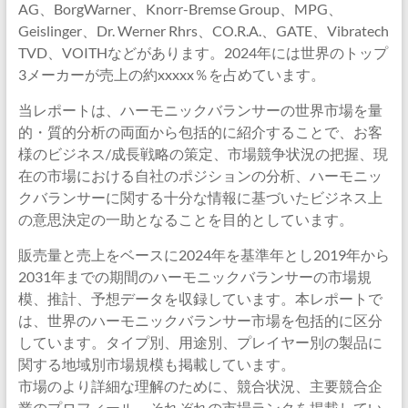
AG、BorgWarner、Knorr-Bremse Group、MPG、
Geislinger、Dr. Werner Rhrs、CO.R.A.、GATE、Vibratech
TVD、VOITHなどがあります。2024年には世界のトップ
3メーカーが売上の約xxxxx％を占めています。
当レポートは、ハーモニックバランサーの世界市場を量
的・質的分析の両面から包括的に紹介することで、お客
様のビジネス/成長戦略の策定、市場競争状況の把握、現
在の市場における自社のポジションの分析、ハーモニッ
クバランサーに関する十分な情報に基づいたビジネス上
の意思決定の一助となることを目的としています。
販売量と売上をベースに2024年を基準年とし2019年から
2031年までの期間のハーモニックバランサーの市場規
模、推計、予想データを収録しています。本レポートで
は、世界のハーモニックバランサー市場を包括的に区分
しています。タイプ別、用途別、プレイヤー別の製品に
関する地域別市場規模も掲載しています。
市場のより詳細な理解のために、競合状況、主要競合企
業のプロフィール、それぞれの市場ランクを掲載してい