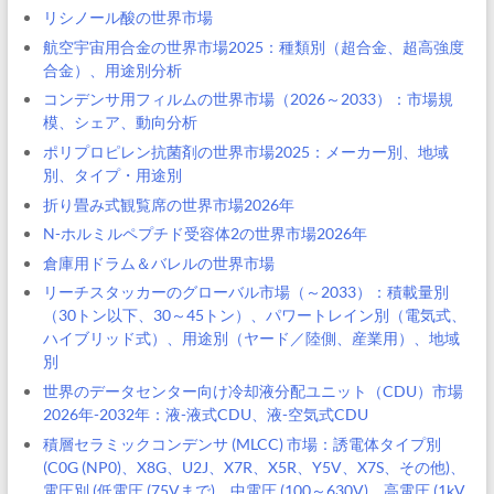
リシノール酸の世界市場
航空宇宙用合金の世界市場2025：種類別（超合金、超高強度
合金）、用途別分析
コンデンサ用フィルムの世界市場（2026～2033）：市場規
模、シェア、動向分析
ポリプロピレン抗菌剤の世界市場2025：メーカー別、地域
別、タイプ・用途別
折り畳み式観覧席の世界市場2026年
N-ホルミルペプチド受容体2の世界市場2026年
倉庫用ドラム＆バレルの世界市場
リーチスタッカーのグローバル市場（～2033）：積載量別
（30トン以下、30～45トン）、パワートレイン別（電気式、
ハイブリッド式）、用途別（ヤード／陸側、産業用）、地域
別
世界のデータセンター向け冷却液分配ユニット（CDU）市場
2026年-2032年：液-液式CDU、液-空気式CDU
積層セラミックコンデンサ (MLCC) 市場：誘電体タイプ別
(C0G (NP0)、X8G、U2J、X7R、X5R、Y5V、X7S、その他)、
電圧別 (低電圧 (75Vまで)、中電圧 (100～630V)、高電圧 (1kV