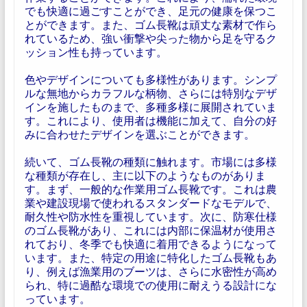
でも快適に過ごすことができ、足元の健康を保つこ
とができます。また、ゴム長靴は頑丈な素材で作ら
れているため、強い衝撃や尖った物から足を守るク
ッション性も持っています。
色やデザインについても多様性があります。シンプ
ルな無地からカラフルな柄物、さらには特別なデザ
インを施したものまで、多種多様に展開されていま
す。これにより、使用者は機能に加えて、自分の好
みに合わせたデザインを選ぶことができます。
続いて、ゴム長靴の種類に触れます。市場には多様
な種類が存在し、主に以下のようなものがありま
す。まず、一般的な作業用ゴム長靴です。これは農
業や建設現場で使われるスタンダードなモデルで、
耐久性や防水性を重視しています。次に、防寒仕様
のゴム長靴があり、これには内部に保温材が使用さ
れており、冬季でも快適に着用できるようになって
います。また、特定の用途に特化したゴム長靴もあ
り、例えば漁業用のブーツは、さらに水密性が高め
られ、特に過酷な環境での使用に耐えうる設計にな
っています。