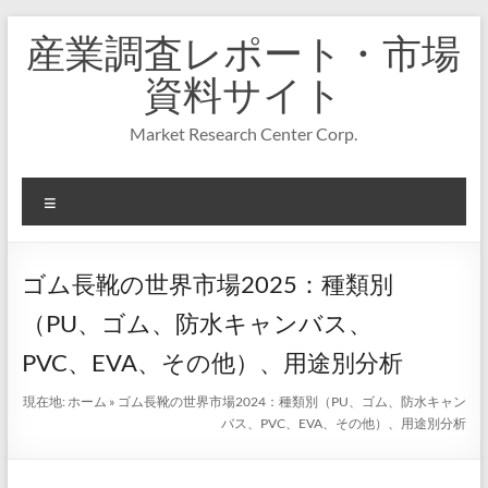
コ
産業調査レポート・市場
ン
テ
資料サイト
ン
ツ
Market Research Center Corp.
へ
ス
キ
メ
ッ
プ
ニ
ュ
ー
ゴム長靴の世界市場2025：種類別
（PU、ゴム、防水キャンバス、
PVC、EVA、その他）、用途別分析
現在地:
ホーム
»
ゴム長靴の世界市場2024：種類別（PU、ゴム、防水キャン
バス、PVC、EVA、その他）、用途別分析