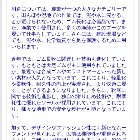
用途については、農業が一つの大きなカテゴリーで
す。田んぼや湿地での作業では、泥や水に浸かるこ
とが避けられないため、ゴム長靴は必需品です。ま
た、漁業でも使用され、多くの漁師がこのブーツを
履いて仕事をしています。さらには、建設現場など
でも、泥や水、化学物質から足を保護するために用
いられます。
近年では、ゴム長靴に関連した技術も進化していま
す。もともとは天然ゴムが主に使用されていました
が、最近では合成ゴムやエラストマーといった新し
い素材が人気となっています。これにより、軽量化
や柔軟性、耐久性の向上が実現され、より快適に履
くことができるようになりました。さらに、靴底に
関する技術も進歩し、独自の滑り止め技術や、耐摩
耗性に優れたソールが採用されています。これによ
り、様々な地形での安全な歩行が可能となっていま
す。
加えて、デザインやファッション性にも新たなムー
ブメントが見られます。以前は機能性が重視される
あまり、デザインが後回しにされることが一般的で