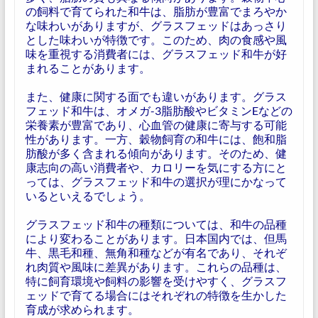
の飼料で育てられた和牛は、脂肪が豊富でまろやか
な味わいがありますが、グラスフェッドはあっさり
とした味わいが特徴です。このため、肉の食感や風
味を重視する消費者には、グラスフェッド和牛が好
まれることがあります。
また、健康に関する面でも違いがあります。グラス
フェッド和牛は、オメガ-3脂肪酸やビタミンEなどの
栄養素が豊富であり、心血管の健康に寄与する可能
性があります。一方、穀物飼育の和牛には、飽和脂
肪酸が多く含まれる傾向があります。そのため、健
康志向の高い消費者や、カロリーを気にする方にと
っては、グラスフェッド和牛の選択が理にかなって
いるといえるでしょう。
グラスフェッド和牛の種類については、和牛の品種
により変わることがあります。日本国内では、但馬
牛、黒毛和種、無角和種などが有名であり、それぞ
れ肉質や風味に差異があります。これらの品種は、
特に飼育環境や飼料の影響を受けやすく、グラスフ
ェッドで育てる場合にはそれぞれの特徴を生かした
育成が求められます。