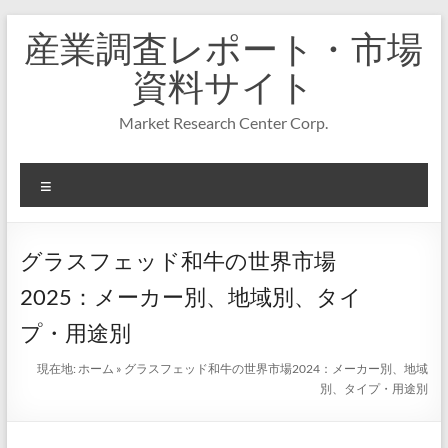
コ
産業調査レポート・市場
ン
テ
資料サイト
ン
ツ
Market Research Center Corp.
へ
ス
キ
メ
ッ
プ
ニ
ュ
ー
グラスフェッド和牛の世界市場
2025：メーカー別、地域別、タイ
プ・用途別
現在地:
ホーム
»
グラスフェッド和牛の世界市場2024：メーカー別、地域
別、タイプ・用途別