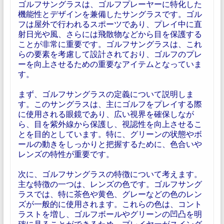
ゴルフサングラスは、ゴルフプレーヤーに特化した
機能性とデザインを兼備したサングラスです。ゴル
フは屋外で行われるスポーツであり、プレイ中に直
射日光や風、さらには飛散物などから目を保護する
ことが非常に重要です。ゴルフサングラスは、これ
らの要素を考慮して設計されており、ゴルフのプレ
ーを向上させるための重要なアイテムとなっていま
す。
まず、ゴルフサングラスの定義について説明しま
す。このサングラスは、主にゴルフをプレイする際
に使用される眼鏡であり、広い視界を確保しなが
ら、目を紫外線から保護し、視認性を向上させるこ
とを目的としています。特に、グリーンの状態やボ
ールの動きをしっかりと把握するために、色合いや
レンズの特性が重要です。
次に、ゴルフサングラスの特徴について考えます。
主な特徴の一つは、レンズの色です。ゴルフサング
ラスでは、特に茶色や黄色、グレーなどの色のレン
ズが一般的に使用されます。これらの色は、コント
ラストを増し、ゴルフボールやグリーンの凹凸を明
確に見ることができるため、プレイヤーがスイング