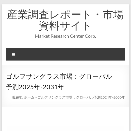
コ
産業調査レポート・市場
ン
テ
資料サイト
ン
ツ
Market Research Center Corp.
へ
ス
キ
メ
ッ
プ
ニ
ュ
ー
ゴルフサングラス市場：グローバル
予測2025年-2031年
現在地:
ホーム
»
ゴルフサングラス市場：グローバル予測2024年-2030年