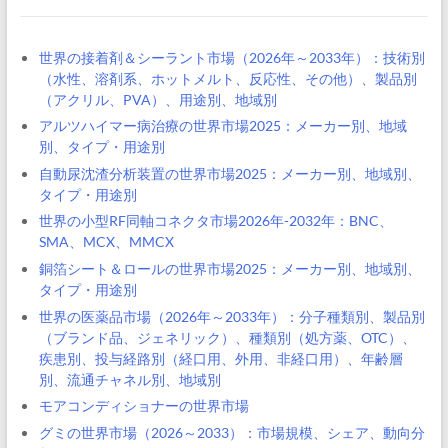
世界の接着剤＆シーラント市場（2026年～2033年）：技術別
（水性、溶剤系、ホットメルト、反応性、その他）、製品別
（アクリル、PVA）、用途別、地域別
アルツハイマー病治療の世界市場2025：メーカー別、地域
別、タイプ・用途別
自動尿沈渣分析装置の世界市場2025：メーカー別、地域別、
タイプ・用途別
世界の小型RF同軸コネクタ市場2026年-2032年：BNC、
SMA、MCX、MMCX
銅箔シート＆ロールの世界市場2025：メーカー別、地域別、
タイプ・用途別
世界の医薬品市場（2026年～2033年）：分子種類別、製品別
（ブランド品、ジェネリック）、種類別（処方薬、OTC）、
疾患別、投与経路別（経口用、外用、非経口用）、年齢層
別、流通チャネル別、地域別
モアコンディショナーの世界市場
グミの世界市場（2026～2033）：市場規模、シェア、動向分