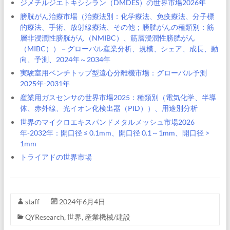
ジメチルジエトキシシラン（DMDES）の世界市場2026年
膀胱がん治療市場（治療法別：化学療法、免疫療法、分子標
的療法、手術、放射線療法、その他；膀胱がんの種類別：筋
層非浸潤性膀胱がん（NMIBC）、筋層浸潤性膀胱がん
（MIBC））－グローバル産業分析、規模、シェア、成長、動
向、予測、2024年～2034年
実験室用ベンチトップ型遠心分離機市場：グローバル予測
2025年-2031年
産業用ガスセンサの世界市場2025：種類別（電気化学、半導
体、赤外線、光イオン化検出器（PID））、用途別分析
世界のマイクロエキスパンドメタルメッシュ市場2026
年-2032年：開口径 ≤ 0.1mm、開口径 0.1～1mm、開口径 >
1mm
トライアドの世界市場
staff
2024年6月4日
QYResearch
,
世界
,
産業機械/建設