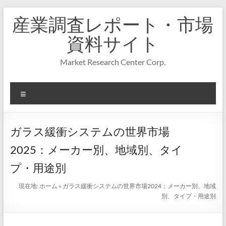
コ
産業調査レポート・市場
ン
テ
資料サイト
ン
ツ
Market Research Center Corp.
へ
ス
キ
メ
ッ
プ
ニ
ュ
ー
ガラス緩衝システムの世界市場
2025：メーカー別、地域別、タイ
プ・用途別
現在地:
ホーム
»
ガラス緩衝システムの世界市場2024：メーカー別、地域
別、タイプ・用途別