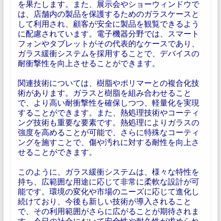
を果たします。また、展示会やショーウィンドウで
は、店舗内の製品を保護するためのガラスケースと
して利用され、顧客が安全に製品を観覧できるよう
に配慮されています。電子機器分野では、スマート
フォンやタブレットがその代表的なケースであり、
ガラス緩衝システムを採用することで、デバイスの
耐衝撃性を向上させることができます。
関連技術については、樹脂やポリマーとの複合化技
術があります。ガラスと樹脂を組み合わせること
で、より高い耐衝撃性を確保しつつ、軽量化を実現
することができます。また、熱処理技術やコーティ
ング技術も重要な要素です。熱処理によりガラスの
強度を高めることが可能で、さらに特殊なコーティ
ングを施すことで、傷や汚れに対する耐性を向上さ
せることができます。
このように、ガラス緩衝システムは、様々な特性を
持ち、広範囲な用途に応じて非常に柔軟な設計が可
能です。環境の変化や市場のニーズに応じて進化し
続けており、今後も新しい技術が導入されること
で、その利用範囲がさらに広がることが期待されま
す。今日の社会において安全性や耐久性が求められ