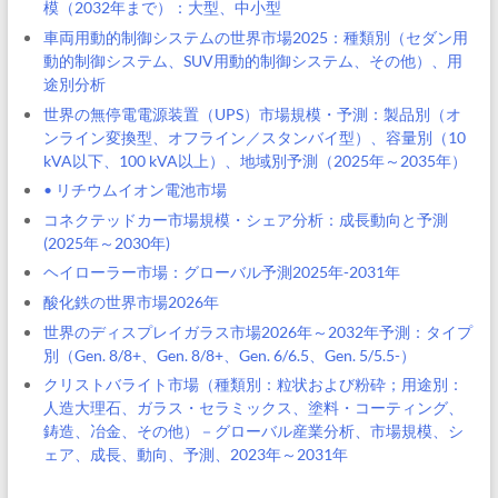
模（2032年まで）：大型、中小型
車両用動的制御システムの世界市場2025：種類別（セダン用
動的制御システム、SUV用動的制御システム、その他）、用
途別分析
世界の無停電電源装置（UPS）市場規模・予測：製品別（オ
ンライン変換型、オフライン／スタンバイ型）、容量別（10
kVA以下、100 kVA以上）、地域別予測（2025年～2035年）
• リチウムイオン電池市場
コネクテッドカー市場規模・シェア分析：成長動向と予測
(2025年～2030年)
ヘイローラー市場：グローバル予測2025年-2031年
酸化鉄の世界市場2026年
世界のディスプレイガラス市場2026年～2032年予測：タイプ
別（Gen. 8/8+、Gen. 8/8+、Gen. 6/6.5、Gen. 5/5.5-）
クリストバライト市場（種類別：粒状および粉砕；用途別：
人造大理石、ガラス・セラミックス、塗料・コーティング、
鋳造、冶金、その他）－グローバル産業分析、市場規模、シ
ェア、成長、動向、予測、2023年～2031年