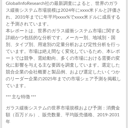
GlobalInfoResearch社の最新調査によると、世界のガラ
ス緩衝システム市場規模は2024年にxxxx米ドルと評価さ
れ、2031年までに年平均xxxx%でxxxx米ドルに成長する
と予測されています。
本レポートは、世界のガラス緩衝システム市場に関する
詳細かつ包括的な分析です。メーカー別、地域別・国
別、タイプ別、用途別の定量分析および定性分析を行っ
ています。市場は絶え間なく変化しているため、本レポ
ートでは競争、需給動向、多くの市場における需要の変
化に影響を与える主な要因を調査しています。選定した
競合企業の会社概要と製品例、および選定したいくつか
のリーダー企業の2025年までの市場シェア予測を掲載し
ています。
*** 主な特徴 ***
ガラス緩衝システムの世界市場規模および予測：消費金
額（百万ドル）、販売数量、平均販売価格、2019-2031
年