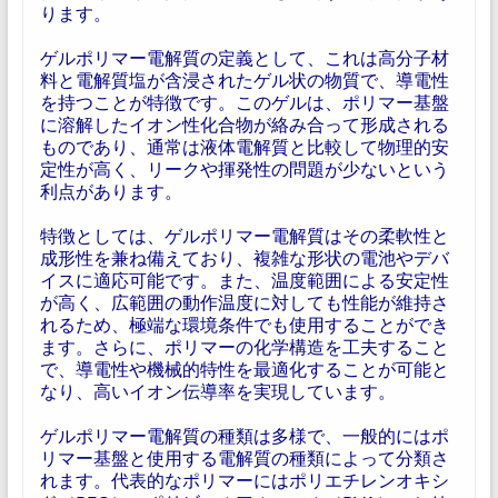
ります。
ゲルポリマー電解質の定義として、これは高分子材
料と電解質塩が含浸されたゲル状の物質で、導電性
を持つことが特徴です。このゲルは、ポリマー基盤
に溶解したイオン性化合物が絡み合って形成される
ものであり、通常は液体電解質と比較して物理的安
定性が高く、リークや揮発性の問題が少ないという
利点があります。
特徴としては、ゲルポリマー電解質はその柔軟性と
成形性を兼ね備えており、複雑な形状の電池やデバ
イスに適応可能です。また、温度範囲による安定性
が高く、広範囲の動作温度に対しても性能が維持さ
れるため、極端な環境条件でも使用することができ
ます。さらに、ポリマーの化学構造を工夫すること
で、導電性や機械的特性を最適化することが可能と
なり、高いイオン伝導率を実現しています。
ゲルポリマー電解質の種類は多様で、一般的にはポ
リマー基盤と使用する電解質の種類によって分類さ
れます。代表的なポリマーにはポリエチレンオキシ