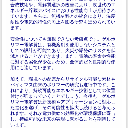
合成技術や、電解質選択の改善により、次世代のエ
ネルギー貯蔵デバイスにおける性能向上が期待され
ています。さらに、無機材料との統合により、温度
耐性や電気的特性の向上を図る研究も進められてい
ます。
安全性についても無視できない考慮点です。ゲルポ
リマー電解質は、有機溶剤を使用しないシステムと
しての設計が可能であり、火災や爆発のリスクを低
減させることができます。また、電池の寿命や性能
に対する劣化が少ないため、全体的だと長期的な使
用にも適しています。
加えて、環境への配慮からリサイクル可能な素材や
バイオマス由来のポリマーの研究も進行中です。こ
れにより、持続可能なエネルギー技術としての位置
付けが強まっていくことでしょう。今後も、ゲルポ
リマー電解質は新技術やアプリケーションに対応し
た進化を遂げ、その可能性を拡大し続けると考えら
れます。それが電力供給の効率化や環境保護に寄与
し、持続可能な未来の実現に繋がることを期待して
います。