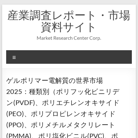
コ
産業調査レポート・市場
ン
テ
資料サイト
ン
ツ
Market Research Center Corp.
へ
ス
キ
メ
ッ
プ
ニ
ュ
ー
ゲルポリマー電解質の世界市場
2025：種類別（ポリフッ化ビニリデ
ン(PVDF)、ポリエチレンオキサイド
(PEO)、ポリプロピレンオキサイド
(PPO)、ポリメチルメタクリレート
(PMMA)、ポリ塩化ビニル(PVC)、ポ