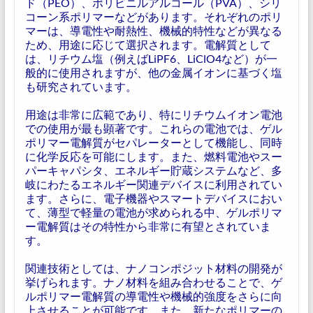
ド（PEO）、ポリビニルアルコール（PVA）、シリ
コーン系ポリマーなどがあります。それぞれのポリ
マーは、導電性や耐熱性、機械的特性などが異なる
ため、用途に応じて選択されます。電解質として
は、リチウム塩（例えばLiPF6、LiClO4など）が一
般的に使用されますが、他の金属イオンに基づく塩
も研究されています。
用途は非常に広範であり、特にリチウムイオン電池
での使用が最も顕著です。これらの電池では、ゲル
ポリマー電解質がセパレーターとして機能し、同時
に化学反応を可能にします。また、燃料電池やスー
パーキャパシタ、エネルギー貯蔵システムなど、多
岐にわたるエネルギー関連デバイスに利用されてい
ます。さらに、電子機器やスマートデバイスにおい
て、薄型で軽量の電池が求められる中、ゲルポリマ
ー電解質はその特性から非常に有望とされていま
す。
関連技術としては、ナノコンポジット材料の開発が
挙げられます。ナノ材料を組み合わせることで、ゲ
ルポリマー電解質の導電性や機械的強度をさらに向
上させることが可能です。また、新たなポリマーの