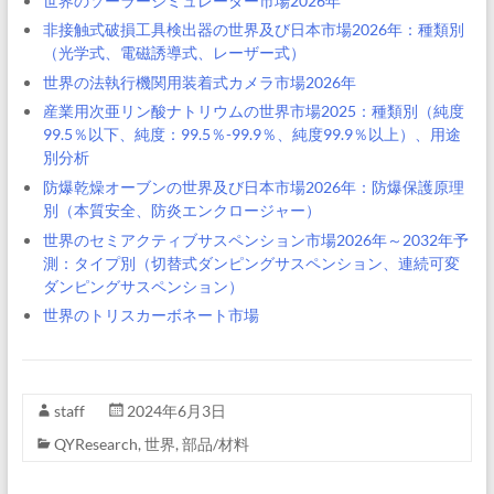
世界のソーラーシミュレーター市場2026年
非接触式破損工具検出器の世界及び日本市場2026年：種類別
（光学式、電磁誘導式、レーザー式）
世界の法執行機関用装着式カメラ市場2026年
産業用次亜リン酸ナトリウムの世界市場2025：種類別（純度
99.5％以下、純度：99.5％-99.9％、純度99.9％以上）、用途
別分析
防爆乾燥オーブンの世界及び日本市場2026年：防爆保護原理
別（本質安全、防炎エンクロージャー）
世界のセミアクティブサスペンション市場2026年～2032年予
測：タイプ別（切替式ダンピングサスペンション、連続可変
ダンピングサスペンション）
世界のトリスカーボネート市場
staff
2024年6月3日
QYResearch
,
世界
,
部品/材料