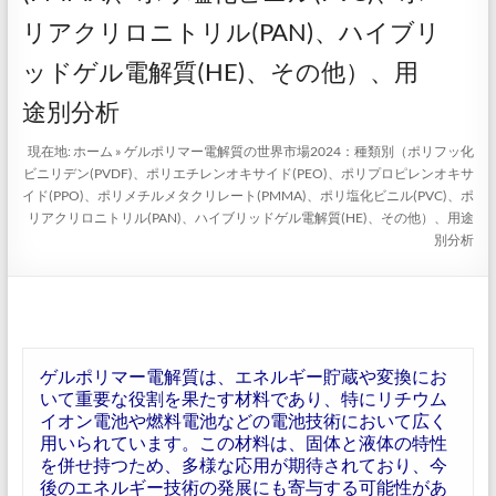
リアクリロニトリル(PAN)、ハイブリ
ッドゲル電解質(HE)、その他）、用
途別分析
現在地:
ホーム
»
ゲルポリマー電解質の世界市場2024：種類別（ポリフッ化
ビニリデン(PVDF)、ポリエチレンオキサイド(PEO)、ポリプロピレンオキサ
イド(PPO)、ポリメチルメタクリレート(PMMA)、ポリ塩化ビニル(PVC)、ポ
リアクリロニトリル(PAN)、ハイブリッドゲル電解質(HE)、その他）、用途
別分析
ゲルポリマー電解質は、エネルギー貯蔵や変換にお
いて重要な役割を果たす材料であり、特にリチウム
イオン電池や燃料電池などの電池技術において広く
用いられています。この材料は、固体と液体の特性
を併せ持つため、多様な応用が期待されており、今
後のエネルギー技術の発展にも寄与する可能性があ