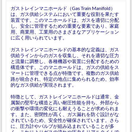
ガストレインマニホールド（Gas Train Manifold）
は、ガス供給システムにおいて重要な役割を果たす
装置です。このマニホールドは、ガスを適切に分配
し、安全に管理するための重要な要素であり、家庭
用、商業用、工業用のさまざまなアプリケーション
に広く用いられています。
ガストレインマニホールドの基本的な定義は、ガス
供給ラインからのガスを収集し、それを適切な圧力
と流量に調整し、各種機器や装置に分配するための
構造体です。このマニホールドは、ガスの供給をス
マートに管理できる点が特徴です。複数のガス供給
路が統合され、特定の地点に集められるため、効率
的なガス供給が実現されます。
特徴として、ガストレインマニホールドは通常、金
属製の堅牢な構造と高い耐圧性能を持ち、外部から
の衝撃や環境の変化にも耐えうることが求められま
す。また、密閉性が高く、ガス漏れを防ぐ設計がな
されているため、安全性が確保されています。さら
に、圧力計やバルブが組み込まれていることが多
く、これによりガスの流れや圧力をリアルタイムで