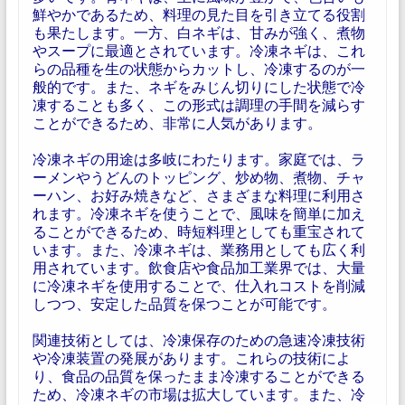
鮮やかであるため、料理の見た目を引き立てる役割
も果たします。一方、白ネギは、甘みが強く、煮物
やスープに最適とされています。冷凍ネギは、これ
らの品種を生の状態からカットし、冷凍するのが一
般的です。また、ネギをみじん切りにした状態で冷
凍することも多く、この形式は調理の手間を減らす
ことができるため、非常に人気があります。
冷凍ネギの用途は多岐にわたります。家庭では、ラ
ーメンやうどんのトッピング、炒め物、煮物、チャ
ーハン、お好み焼きなど、さまざまな料理に利用さ
れます。冷凍ネギを使うことで、風味を簡単に加え
ることができるため、時短料理としても重宝されて
います。また、冷凍ネギは、業務用としても広く利
用されています。飲食店や食品加工業界では、大量
に冷凍ネギを使用することで、仕入れコストを削減
しつつ、安定した品質を保つことが可能です。
関連技術としては、冷凍保存のための急速冷凍技術
や冷凍装置の発展があります。これらの技術によ
り、食品の品質を保ったまま冷凍することができる
ため、冷凍ネギの市場は拡大しています。また、冷