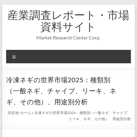
コ
産業調査レポート・市場
ン
テ
資料サイト
ン
ツ
Market Research Center Corp.
へ
ス
キ
メ
ッ
プ
ニ
ュ
ー
冷凍ネギの世界市場2025：種類別
（一般ネギ、チャイブ、リーキ、ネ
ギ、その他）、用途別分析
現在地:
ホーム
»
冷凍ネギの世界市場2024：種類別（一般ネギ、チャイブ、
リーキ、ネギ、その他）、用途別分析